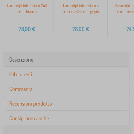
Paracolpi intrecciato 240
Paracolpi intrecciato a
Paracolpi in
cm - bianco
treccia 240 cm - grigio
cm - menta
78,90
€
78,90
€
74,
Descrizione
Foto utenti
Commenta
Recensioni prodotto
Consigliamo anche