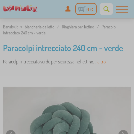
0 €
Banaby.it
»
biancheria da letto
/
Ringhiera per lettino
/
Paracolpi
intrecciato 240 cm - verde
Paracolpi intrecciato 240 cm - verde
Paracolpi intrecciato verde per sicurezza nel lettino. ..
altro