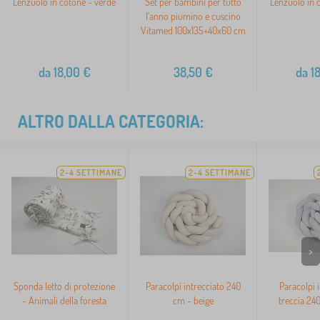
Lenzuolo in cotone - verde
Set per bambini per tutto
Lenzuolo in c
l'anno piumino e cuscino
Vitamed 100x135+40x60 cm
da
18,00
€
38,50
€
da
18
ALTRO DALLA CATEGORIA:
2-4 SETTIMANE
2-4 SETTIMANE
>
Sponda letto di protezione
Paracolpi intrecciato 240
Paracolpi i
- Animali della foresta
cm - beige
treccia 240