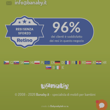
info@banaby.it
CZ
SK
HU
PL
EN
DE
FR
RO
AT
HR
SI
IE
© 2008 - 2026
Banaby.it
- specialista di mobili per bambini
creato da
Babynabytek s.r.o.