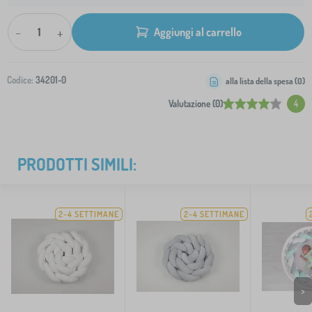
-
+
Aggiungi al carrello
Codice:
34201-0
alla lista della spesa (
0
)
Valutazione (0)
4
PRODOTTI SIMILI:
2-4 SETTIMANE
2-4 SETTIMANE
>