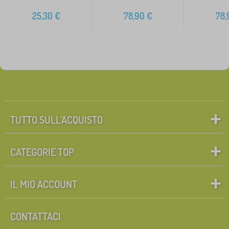
25,30
€
78,90
€
78,
TUTTO SULL’ACQUISTO
CATEGORIE TOP
IL MIO ACCOUNT
CONTATTACI