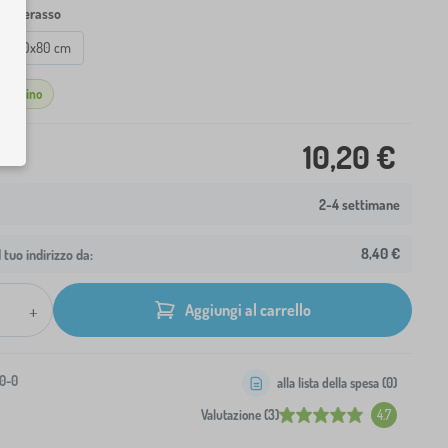
l materasso
160x80 cm
agazzino
10,20 €
2-4 settimane
8,40 €
 tuo indirizzo da:
+
Aggiungi al carrello
0-0
alla lista della spesa (
0
)
Valutazione (3)
4.7