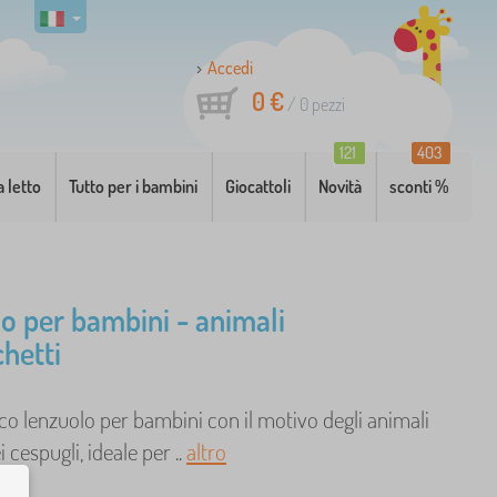
Accedi
0 €
/
0
pezzi
121
403
a letto
Tutto per i bambini
Giocattoli
Novità
sconti %
o per bambini - animali
chetti
co lenzuolo per bambini con il motivo degli animali
 cespugli, ideale per ..
altro