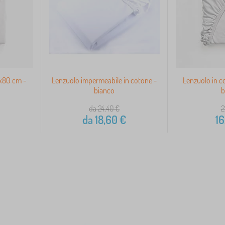
0x80 cm -
Lenzuolo impermeabile in cotone -
Lenzuolo in c
bianco
b
da 24,40
€
2
da
18,60
€
16