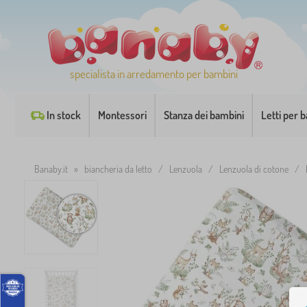
specialista in arredamento per bambini
In stock
Montessori
Stanza dei bambini
Letti per 
Banaby.it
»
biancheria da letto
/
Lenzuola
/
Lenzuola di cotone
/