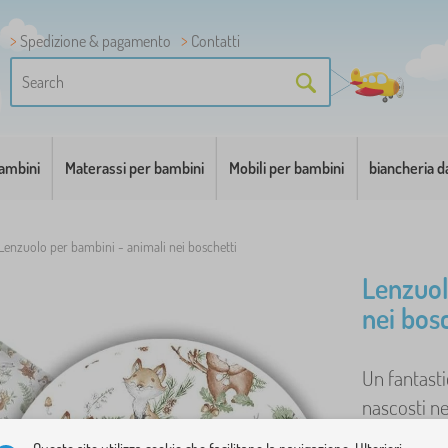
Spedizione & pagamento
Contatti
bambini
Materassi per bambini
Mobili per bambini
biancheria d
Lenzuolo per bambini - animali nei boschetti
Lenzuol
nei bos
Un fantasti
nascosti nei