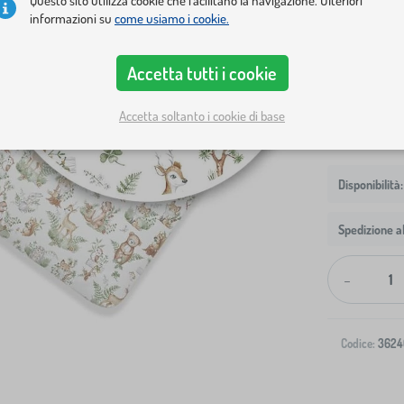
Questo sito utilizza cookie che facilitano la navigazione. Ulteriori
Dimensioni de
informazioni su
come usiamo i cookie.
140x70 cm
Accetta tutti i cookie
Mostra in m
Accetta soltanto i cookie di base
Spedizione al
-
Codice:
3624