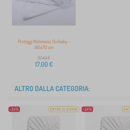
Proteggi Materasso Ourbaby -
140x70 cm
22,40
€
17,00
€
ALTRO DALLA CATEGORIA:
-24%
ENTRO 14 GIORNI
-24%
ENT