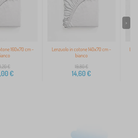
>
otone 160x70 cm -
Lenzuolo in cotone 140x70 cm -
Lenz
ianco
bianco
1,20
€
19,80
€
,00
€
14,60
€