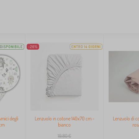
DISPONIBILE
-26%
ENTRO 14 GIORNI
mici degli
Lenzuolo in cotone 140x70 cm -
Lenzuolo di c
 cm
bianco
ros
19,80
€