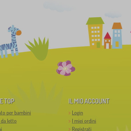
E TOP
IL MIO ACCOUNT
to per bambini
Login
 da letto
I miei ordini
i
Registrati