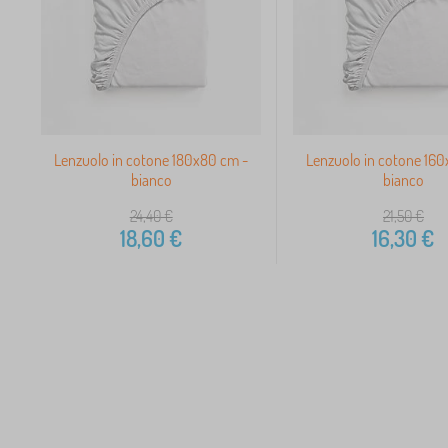
Lenzuolo in cotone 180x80 cm -
Lenzuolo in cotone 16
bianco
bianco
24,40
€
21,50
€
18,60
€
16,30
€