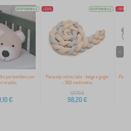
DISPONIBILE
-23%
DISPONIBILE
-16%
>
etto per bambini con
Paracolpi intrecciato - beige e grigio
Paracol
o orsetto
- 360 centimetro
127,70
€
,10
€
98,20
€