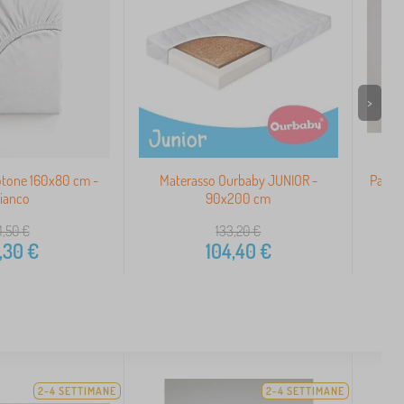
>
otone 160x80 cm -
Materasso Ourbaby JUNIOR -
Pannol
ianco
90x200 cm
1,50
€
133,20
€
,30
€
104,40
€
2-4 SETTIMANE
2-4 SETTIMANE