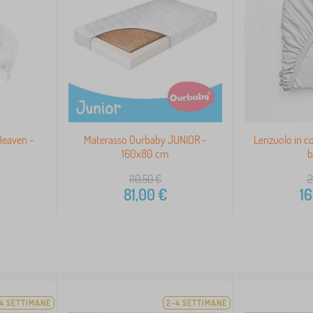
Heaven -
Materasso Ourbaby JUNIOR -
Lenzuolo in c
160x80 cm
b
110,50
€
2
81,00
€
16
4 SETTIMANE
2-4 SETTIMANE