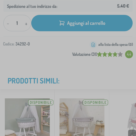
5,40 €
Spedizione al tuo indirizzo da:
-
+
Aggiungi al carrello
Codice:
34292-0
alla lista della spesa (
0
)
Valutazione (31)
4.4
PRODOTTI SIMILI:
DISPONIBILE
DISPONIBILE
>