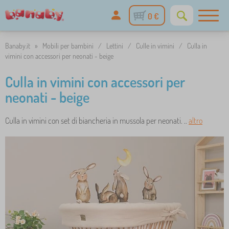
0 €
Banaby.it
»
Mobili per bambini
/
Lettini
/
Culle in vimini
/
Culla in
vimini con accessori per neonati - beige
Culla in vimini con accessori per
neonati - beige
Culla in vimini con set di biancheria in mussola per neonati. ..
altro