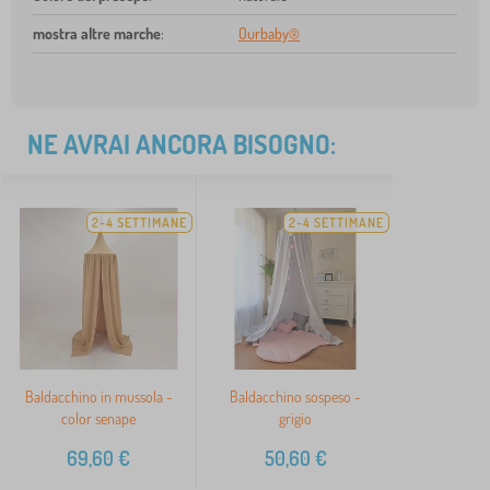
mostra altre marche
:
Ourbaby®
NE AVRAI ANCORA BISOGNO:
2-4 SETTIMANE
2-4 SETTIMANE
Baldacchino in mussola -
Baldacchino sospeso -
color senape
grigio
69,60
€
50,60
€