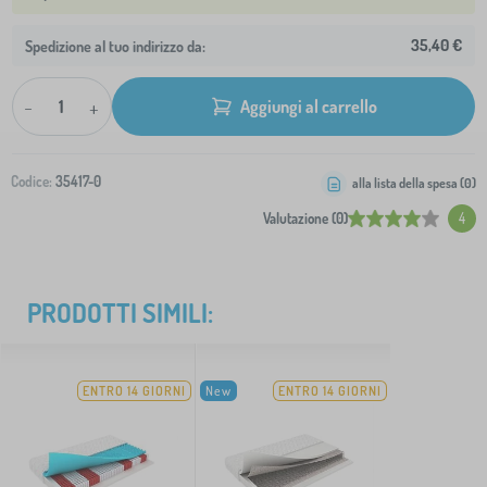
35,40 €
Spedizione al tuo indirizzo da:
-
+
Aggiungi al carrello
Codice:
35417-0
alla lista della spesa (
0
)
Valutazione (0)
4
PRODOTTI SIMILI:
ENTRO 14 GIORNI
New
ENTRO 14 GIORNI