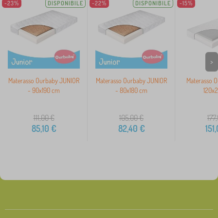
-23%
DISPONIBILE
-22%
DISPONIBILE
-15%
>
Materasso Ourbaby JUNIOR
Materasso Ourbaby JUNIOR
Materasso 
- 90x190 cm
- 80x180 cm
120x
111,00
€
105,00
€
177
85,10
€
82,40
€
151