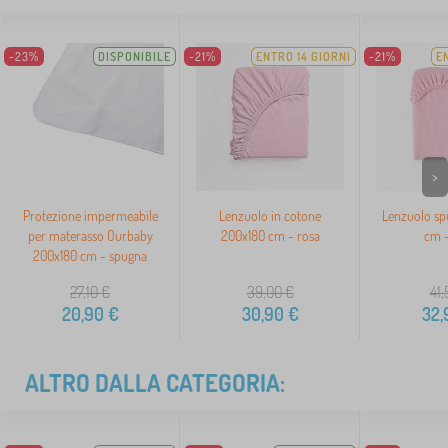
-23%
DISPONIBILE
-21%
ENTRO 14 GIORNI
-21%
E
>
Protezione impermeabile
Lenzuolo in cotone
Lenzuolo sp
per materasso Ourbaby
200x180 cm - rosa
cm -
200x180 cm - spugna
27,10
€
39,00
€
41,
20,90
€
30,90
€
32,
ALTRO DALLA CATEGORIA: