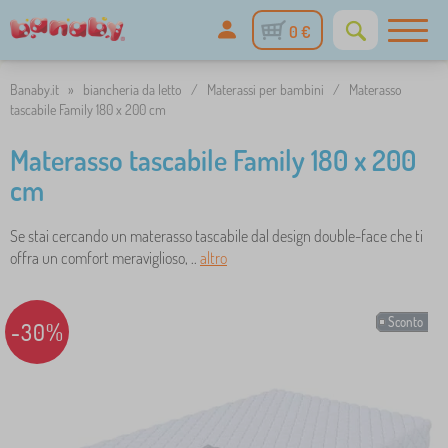
0 €
Banaby.it
»
biancheria da letto
/
Materassi per bambini
/
Materasso
tascabile Family 180 x 200 cm
Materasso tascabile Family 180 x 200
cm
Se stai cercando un materasso tascabile dal design double-face che ti
offra un comfort meraviglioso, ..
altro
Sconto
-30%