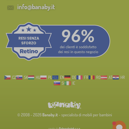
info@banaby.it
CZ
SK
HU
PL
EN
DE
FR
RO
AT
HR
SI
IE
© 2008 - 2026
Banaby.it
- specialista di mobili per bambini
creato da
Babynabytek s.r.o.