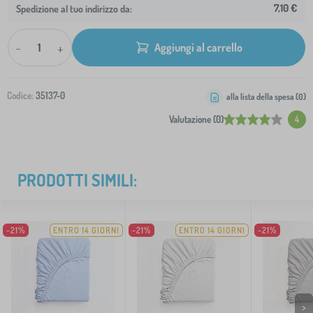
7,10 €
Spedizione al tuo indirizzo da:
-
+
Aggiungi al carrello
Codice:
35137-0
alla lista della spesa (
0
)
Valutazione (0)
4
PRODOTTI SIMILI:
-21%
ENTRO 14 GIORNI
-21%
ENTRO 14 GIORNI
-21%
>