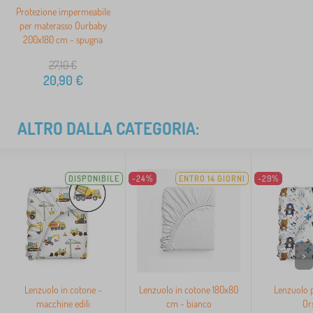
Protezione impermeabile
per materasso Ourbaby
200x180 cm - spugna
27,10
€
20,90
€
ALTRO DALLA CATEGORIA:
DISPONIBILE
-24%
ENTRO 14 GIORNI
-29%
>
Lenzuolo in cotone -
Lenzuolo in cotone 180x80
Lenzuolo 
macchine edili
cm - bianco
Ors