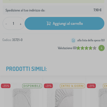
7,10 €
Spedizione al tuo indirizzo da:
-
+
Aggiungi al carrello
Codice:
35721-0
alla lista della spesa (
0
)
Valutazione (0)
4
PRODOTTI SIMILI:
-25%
DISPONIBILE
-21%
ENTRO 14 GIORNI
-21%
E