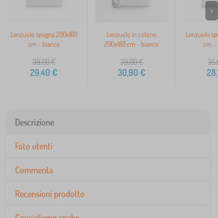
>
Lenzuolo spugna 200x160
Lenzuolo in cotone
Lenzuolo sp
cm - bianco
200x180 cm - bianco
cm - 
39,00
€
39,00
€
35,
29,40
€
30,90
€
28,
Descrizione
Foto utenti
Commenta
Recensioni prodotto
Consigliamo anche