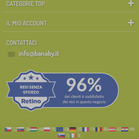
CATEGORIE TOP
IL MIO ACCOUNT
CONTATTACI
info@banaby.it
CZ
SK
HU
PL
EN
DE
FR
RO
AT
HR
SI
IE