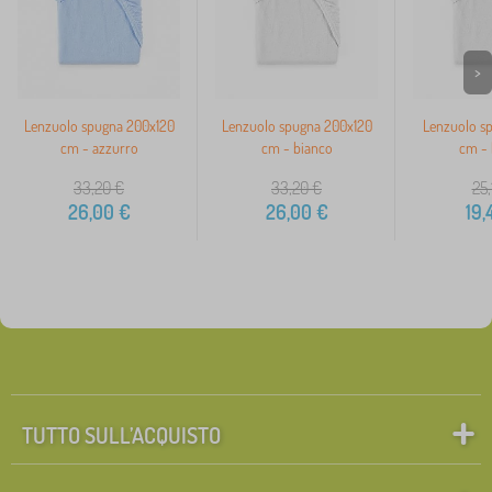
>
Lenzuolo spugna 200x120
Lenzuolo spugna 200x120
Lenzuolo s
cm - azzurro
cm - bianco
cm - 
33,20
€
33,20
€
25,
26,00
€
26,00
€
19,
TUTTO SULL’ACQUISTO