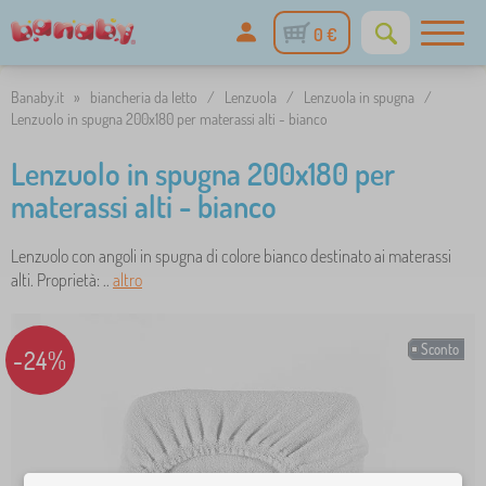
0 €
Banaby.it
»
biancheria da letto
/
Lenzuola
/
Lenzuola in spugna
/
Lenzuolo in spugna 200x180 per materassi alti - bianco
Lenzuolo in spugna 200x180 per
materassi alti - bianco
Lenzuolo con angoli in spugna di colore bianco destinato ai materassi
alti. Proprietà: ..
altro
Sconto
-24%