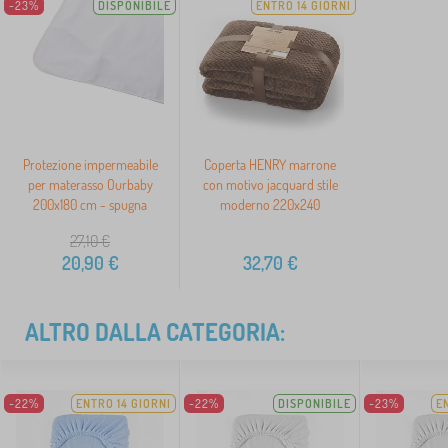
-23%
DISPONIBILE
ENTRO 14 GIORNI
Protezione impermeabile
Coperta HENRY marrone
per materasso Ourbaby
con motivo jacquard stile
200x180 cm - spugna
moderno 220x240
27,10
€
20,90
€
32,70
€
ALTRO DALLA CATEGORIA:
-22%
ENTRO 14 GIORNI
-22%
DISPONIBILE
-23%
E