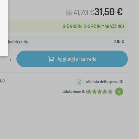
31,50 €
41,70 €
3-5 GIORNI (1-2 PZ IN MAGAZZINO)
7,10 €
 tuo indirizzo da:
+
Aggiungi al carrello
0-0
alla lista della spesa (
0
)
Valutazione (0)
4