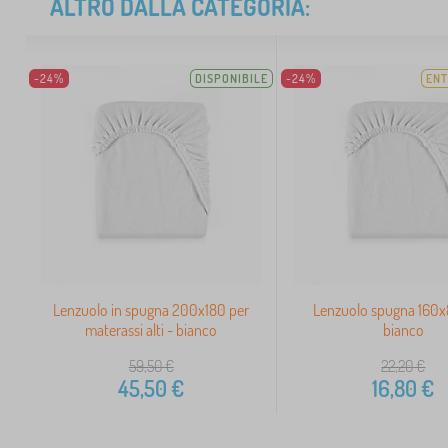
ALTRO DALLA CATEGORIA:
-24%
DISPONIBILE
-24%
ENT
Lenzuolo in spugna 200x180 per
Lenzuolo spugna 160x
materassi alti - bianco
bianco
59,50
€
22,20
€
45,50
€
16,80
€