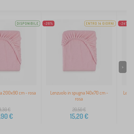
DISPONIBILE
-26%
ENTRO 14 GIORNI
-24%
>
a 200x90 cm - rosa
Lenzuolo in spugna 140x70 cm -
Lenzu
rosa
8,30
€
20,50
€
,90
€
15,20
€