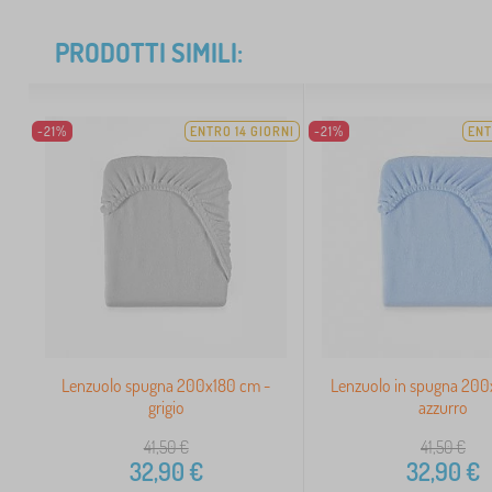
PRODOTTI SIMILI:
-21%
ENTRO 14 GIORNI
-21%
ENT
Lenzuolo spugna 200x180 cm -
Lenzuolo in spugna 200
grigio
azzurro
41,50
€
41,50
€
32,90
€
32,90
€