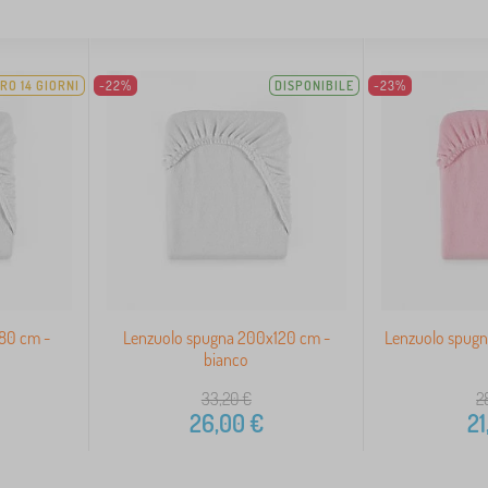
RO 14 GIORNI
-22%
DISPONIBILE
-23%
80 cm -
Lenzuolo spugna 200x120 cm -
Lenzuolo spugn
bianco
33,20
€
2
26,00
€
21