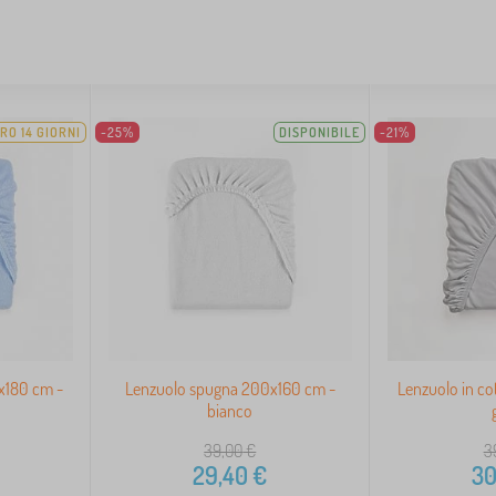
RO 14 GIORNI
-25%
DISPONIBILE
-21%
x180 cm -
Lenzuolo spugna 200x160 cm -
Lenzuolo in c
bianco
39,00
€
3
29,40
€
30