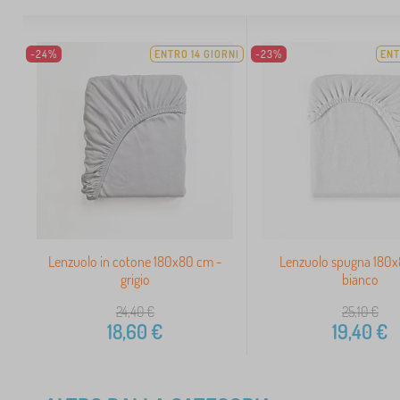
-24%
ENTRO 14 GIORNI
-23%
ENT
Lenzuolo in cotone 180x80 cm -
Lenzuolo spugna 180x
grigio
bianco
24,40
€
25,10
€
18,60
€
19,40
€