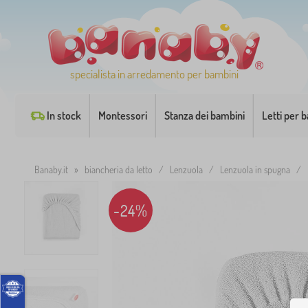
specialista in arredamento per bambini
In stock
Montessori
Stanza dei bambini
Letti per 
Banaby.it
»
biancheria da letto
/
Lenzuola
/
Lenzuola in spugna
/
-24%