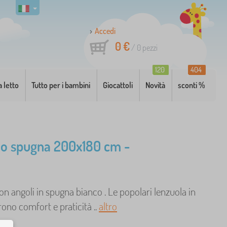
Accedi
0 €
/
0
pezzi
120
404
a letto
Tutto per i bambini
Giocattoli
Novità
sconti %
o spugna 200x180 cm -
n angoli in spugna bianco . Le popolari lenzuola in
ono comfort e praticità ..
altro