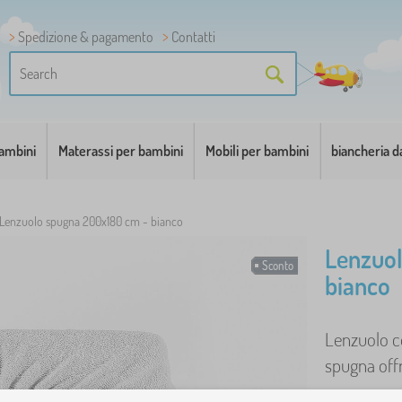
Spedizione & pagamento
Contatti
bambini
Materassi per bambini
Mobili per bambini
biancheria d
Lenzuolo spugna 200x180 cm - bianco
Lenzuol
Sconto
bianco
Lenzuolo co
spugna offr