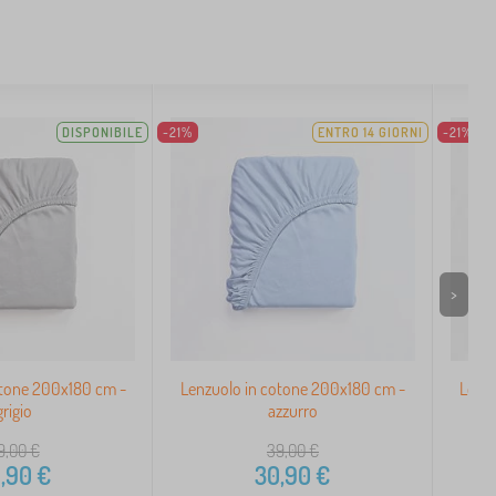
DISPONIBILE
-21%
ENTRO 14 GIORNI
-21%
>
otone 200x180 cm -
Lenzuolo in cotone 200x180 cm -
Lenz
grigio
azzurro
9,00
€
39,00
€
,90
€
30,90
€