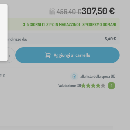
307,50 €
456,40 €
3-5 GIORNI (1-2 PZ IN MAGAZZINO)
SPEDIREMO DOMANI
5,40 €
 tuo indirizzo da:
+
Aggiungi al carrello
2-0
alla lista della spesa (
0
)
Valutazione (0)
4