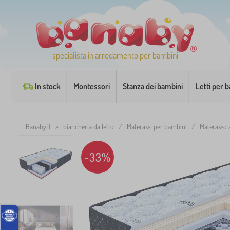
specialista in arredamento per bambini
In stock
Montessori
Stanza dei bambini
Letti per 
Banaby.it
»
biancheria da letto
/
Materassi per bambini
/
Materasso 
-33%