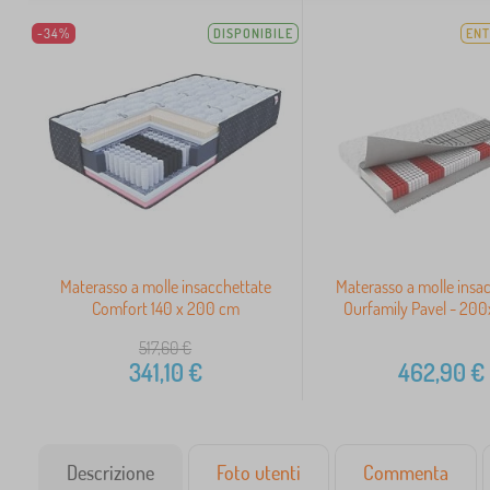
-34%
DISPONIBILE
ENT
Materasso a molle insacchettate
Materasso a molle insa
Comfort 140 x 200 cm
Ourfamily Pavel - 20
517,60
€
341,10
€
462,90
€
Descrizione
Foto utenti
Commenta