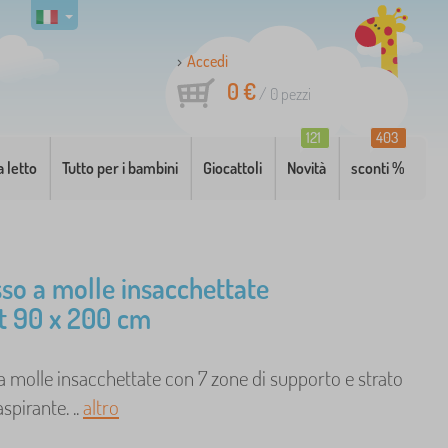
Accedi
0 €
/
0
pezzi
121
403
a letto
Tutto per i bambini
Giocattoli
Novità
sconti %
so a molle insacchettate
t 90 x 200 cm
 molle insacchettate con 7 zone di supporto e strato
aspirante. ..
altro