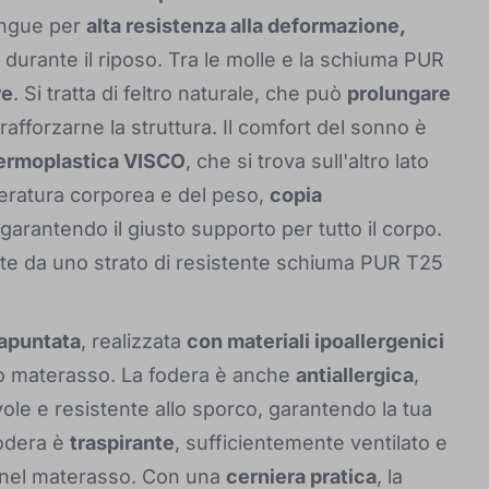
tingue per
alta resistenza alla deformazione,
o durante il riposo. Tra le molle e la schiuma PUR
re
. Si tratta di feltro naturale, che può
prolungare
rafforzarne la struttura. Il comfort del sonno è
ermoplastica VISCO
, che si trova sull'altro lato
peratura corporea e del peso,
copia
 garantendo il giusto supporto per tutto il corpo.
e da uno strato di resistente schiuma PUR T25
rapuntata
, realizzata
con materiali ipoallergenici
tuo materasso. La fodera è anche
antiallergica
,
vole e resistente allo sporco, garantendo la tua
fodera è
traspirante
, sufficientemente ventilato e
ia nel materasso. Con una
cerniera pratica
, la