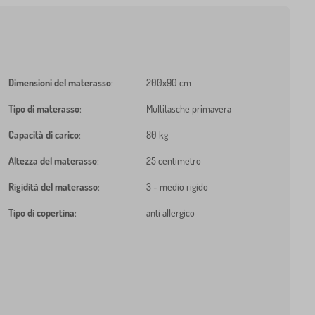
Dimensioni del materasso
:
200x90 cm
Tipo di materasso
:
Multitasche primavera
Capacità di carico
:
80 kg
Altezza del materasso
:
25 centimetro
Rigidità del materasso
:
3 - medio rigido
Tipo di copertina
:
anti allergico