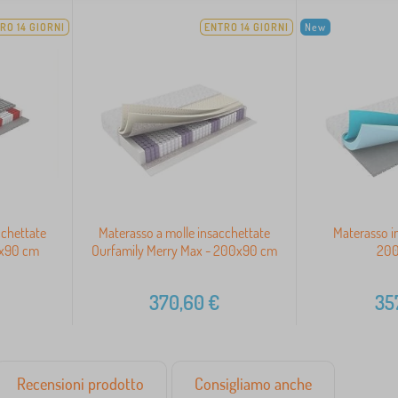
RO 14 GIORNI
ENTRO 14 GIORNI
New
cchettate
Materasso a molle insacchettate
Materasso i
0x90 cm
Ourfamily Merry Max - 200x90 cm
20
370,60
€
35
Recensioni prodotto
Consigliamo anche