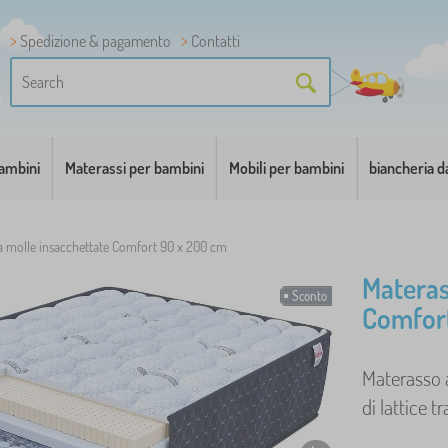
Spedizione & pagamento
Contatti
bambini
Materassi per bambini
Mobili per bambini
biancheria d
a molle insacchettate Comfort 90 x 200 cm
Materas
Sconto
Comfor
Materasso a
di lattice tr