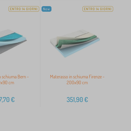
ENTRO 14 GIORNI
New
ENTRO 14 GIORNI
n schiuma Bern -
Materasso in schiuma Firenze -
0x90 cm
200x90 cm
7,70
€
351,90
€