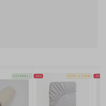
DISPONIBILE
-23%
ENTRO 14 GIORNI
-23%