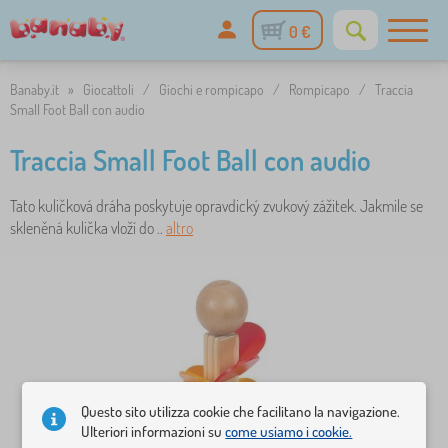
0 €
Banaby.it
»
Giocattoli
/
Giochi e rompicapo
/
Rompicapo
/
Traccia
Small Foot Ball con audio
Traccia Small Foot Ball con audio
Tato kuličková dráha poskytuje opravdický zvukový zážitek. Jakmile se
skleněná kulička vloží do ..
altro
Questo sito utilizza cookie che facilitano la navigazione.
Ulteriori informazioni su
come usiamo i cookie.