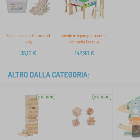
Sabbia cinetica NaturSand
Tavolo in legno per bambini
5 kg
con sedie Creative
35,10
€
142,90
€
ALTRO DALLA CATEGORIA:
2 GIORNI
2 GIORNI
>