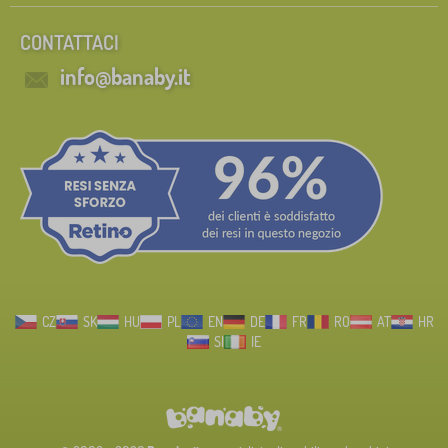
CONTATTACI
info@banaby.it
CZ
SK
HU
PL
EN
DE
FR
RO
AT
HR
SI
IE