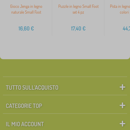
Gioco Jenga in legno
Puzzle in legno Small Foot
Pista in legn
naturale Small Foot
set 4 pz
colori 
16,60
€
17,40
€
44,
TUTTO SULL’ACQUISTO
CATEGORIE TOP
IL MIO ACCOUNT