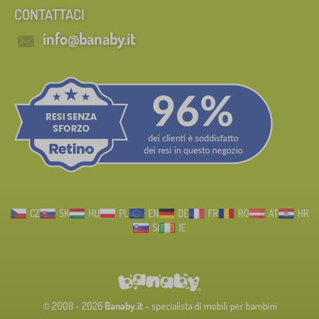
CONTATTACI
info@banaby.it
CZ
SK
HU
PL
EN
DE
FR
RO
AT
HR
SI
IE
© 2008 - 2026
Banaby.it
- specialista di mobili per bambini