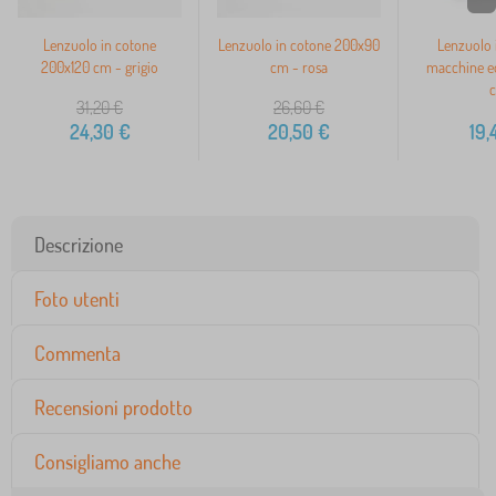
Lenzuolo in cotone
Lenzuolo in cotone 200x90
Lenzuolo 
200x120 cm - grigio
cm - rosa
macchine ed
31,20
€
26,60
€
24,30
€
20,50
€
19,
Descrizione
Foto utenti
Commenta
Recensioni prodotto
Consigliamo anche