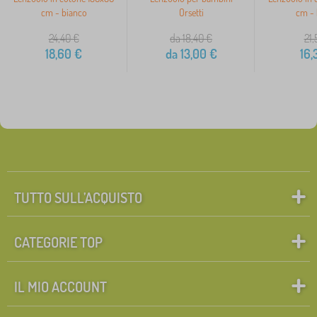
cm - bianco
Orsetti
cm - 
24,40
€
da 18,40
€
21,
18,60
€
da
13,00
€
16,
TUTTO SULL’ACQUISTO
CATEGORIE TOP
IL MIO ACCOUNT