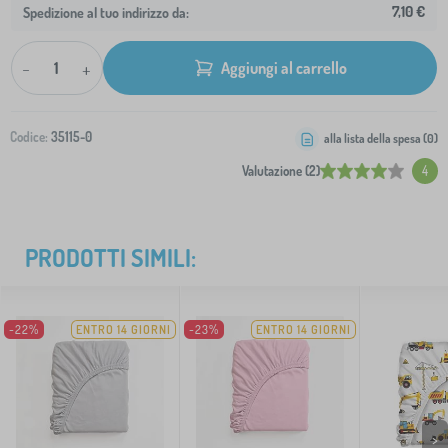
7,10 €
Spedizione al tuo indirizzo da:
-
+
Aggiungi al carrello
Codice:
35115-0
alla lista della spesa (
0
)
Valutazione (2)
4
PRODOTTI SIMILI:
-22%
ENTRO 14 GIORNI
-23%
ENTRO 14 GIORNI
>