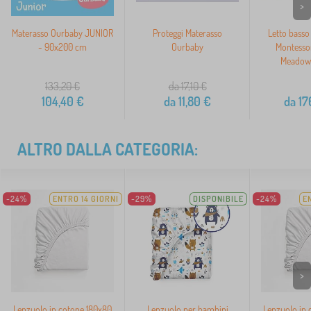
>
Materasso Ourbaby JUNIOR
Proteggi Materasso
Letto basso
- 90x200 cm
Ourbaby
Montesso
Meadow 
133,20
€
da 17,10
€
104,40
€
da
11,80
€
da
17
ALTRO DALLA CATEGORIA:
-24%
ENTRO 14 GIORNI
-29%
DISPONIBILE
-24%
E
>
Lenzuolo in cotone 180x80
Lenzuolo per bambini
Lenzuolo in 