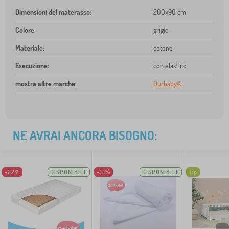
Dimensioni del materasso
:
200x90 cm
Colore
:
grigio
Materiale
:
cotone
Esecuzione
:
con elastico
mostra altre marche
:
Ourbaby®
NE AVRAI ANCORA BISOGNO:
-22%
DISPONIBILE
-31%
DISPONIBILE
Tip