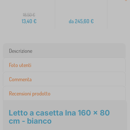
18,50
€
13,40
€
da
245,60
€
7
Descrizione
Foto utenti
Commenta
Recensioni prodotto
Letto a casetta Ina 160 x 80
cm - bianco