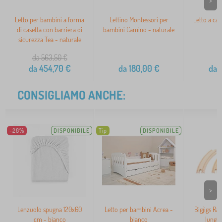
>
Letto per bambini a forma
Lettino Montessori per
Letto a cas
di casetta con barriera di
bambini Camino - naturale
sicurezza Tea - naturale
da 563,50
€
da
454,70
€
da
180,00
€
da
2
CONSIGLIAMO ANCHE:
-28%
DISPONIBILE
Tip
DISPONIBILE
>
Lenzuolo spugna 120x60
Letto per bambini Acrea -
Bigjigs Rai
cm - bianco
bianco
lunghe