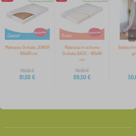
>
Materasso Ourbaby JUNIOR
Materasso in schiuma
Baldacchin
- 160x80 cm
Ourbaby BASIC - 160x80
gr
cm
110,50
€
78,90
€
81,00
€
69,50
€
50,