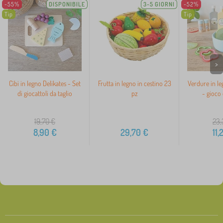
-55%
DISPONIBILE
3-5 GIORNI
-52%
Tip
Tip
>
Cibi in legno Delikates - Set
Frutta in legno in cestino 23
Verdure in le
di giocattoli da taglio
pz
- gioco 
19,70
€
23,
8,90
€
29,70
€
11,