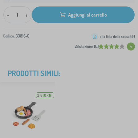
-
+
Aggiungi al carrello
Codice:
33816-0
alla lista della spesa (
0
)
Valutazione (0)
4
PRODOTTI SIMILI:
2 GIORNI