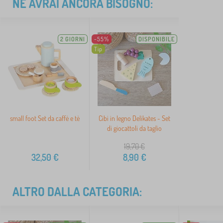
NE AVRAI ANCORA BISOGNO:
2 GIORNI
-55%
DISPONIBILE
Tip
small foot Set da caffè e tè
Cibi in legno Delikates - Set
di giocattoli da taglio
19,70
€
32,50
€
8,90
€
ALTRO DALLA CATEGORIA: