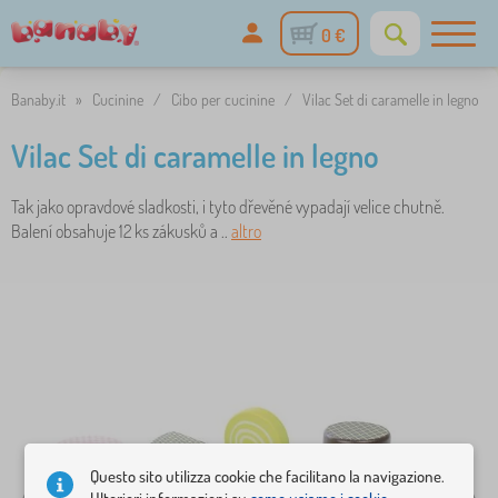
0 €
Banaby.it
»
Cucinine
/
Cibo per cucinine
/
Vilac Set di caramelle in legno
Vilac Set di caramelle in legno
Tak jako opravdové sladkosti, i tyto dřevěné vypadají velice chutně.
Balení obsahuje 12 ks zákusků a ..
altro
Questo sito utilizza cookie che facilitano la navigazione.