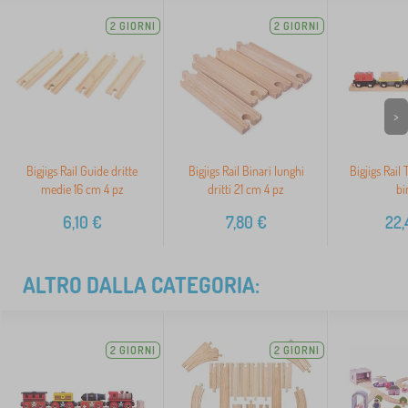
2 GIORNI
2 GIORNI
>
Bigjigs Rail Guide dritte
Bigjigs Rail Binari lunghi
Bigjigs Rail
medie 16 cm 4 pz
dritti 21 cm 4 pz
bi
6,10
€
7,80
€
22,
ALTRO DALLA CATEGORIA:
2 GIORNI
2 GIORNI