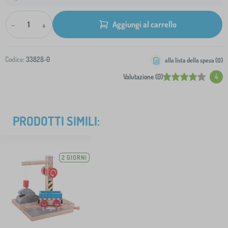
-
+
Aggiungi al carrello
Codice:
33828-0
alla lista della spesa (
0
)
Valutazione (0)
4
PRODOTTI SIMILI:
2 GIORNI