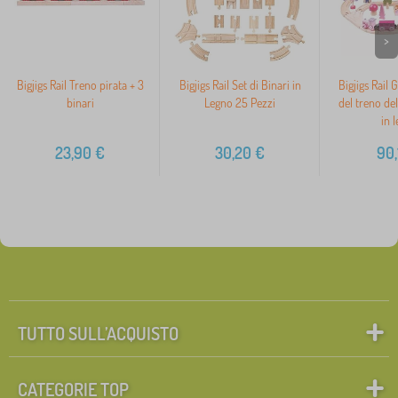
>
Bigjigs Rail Treno pirata + 3
Bigjigs Rail Set di Binari in
Bigjigs Rail 
binari
Legno 25 Pezzi
del treno del
in 
23,90
€
30,20
€
90,
TUTTO SULL’ACQUISTO
CATEGORIE TOP