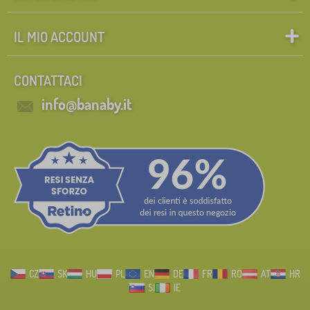
IL MIO ACCOUNT
CONTATTACI
info@banaby.it
CZ
SK
HU
PL
EN
DE
FR
RO
AT
HR
SI
IE