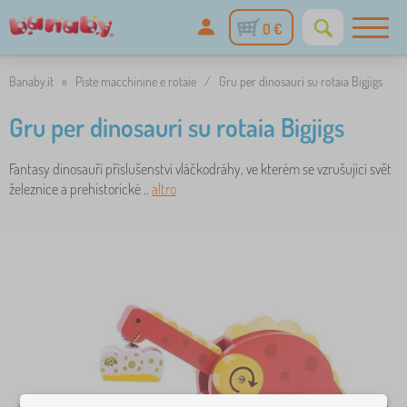
0 €
Banaby.it
»
Piste macchinine e rotaie
/
Gru per dinosauri su rotaia Bigjigs
Gru per dinosauri su rotaia Bigjigs
Fantasy dinosauří příslušenství vláčkodráhy, ve kterém se vzrušující svět
železnice a prehistorické ..
altro