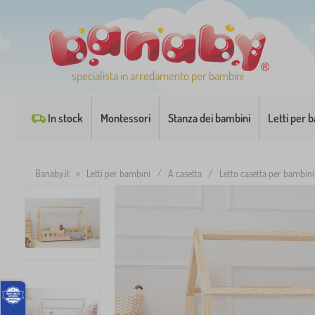
specialista in arredamento per bambini
In stock
Montessori
Stanza dei bambini
Letti per 
Banaby.it
»
Letti per bambini
/
A casetta
/
Letto casetta per bambini 