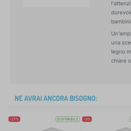
l'attenz
durevole
bambini
Un'ampi
una scel
legno ma
chiare s
NE AVRAI ANCORA BISOGNO:
-27%
DISPONIBILE
-9%