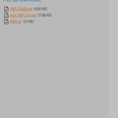
MBP_30483.pdf
(11.68 MB)
tech_MBP_dim.pdf
(71.86 KB)
MBP.pdf
(2.1 MB)