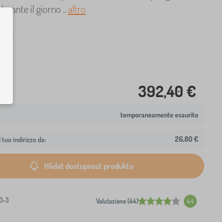
durante il giorno ..
altro
letto
392,40 €
temporaneamente esaurito
26,80 €
 tuo indirizzo da:
Hlídat dostupnost produktu
3-3
Valutazione (44)
4.4