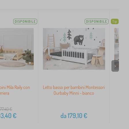
DISPONIBILE
DISPONIBILE
Tip
>
ini Mila Raily con
Letto basso per bambini Montessori
Letto
rriera
Ourbaby Minni - bianco
77,40
€
93,40
€
da
179,10
€