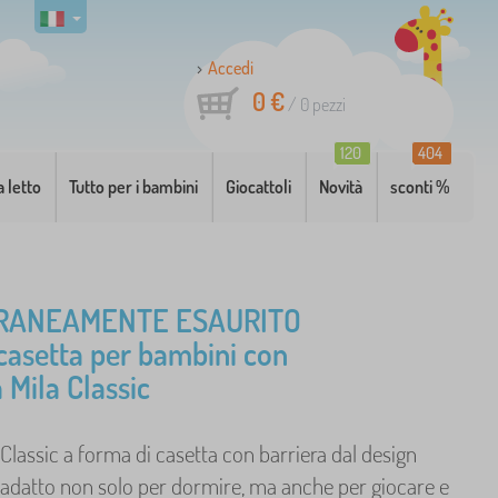
Accedi
0 €
/
0
pezzi
120
404
a letto
Tutto per i bambini
Giocattoli
Novità
sconti %
RANEAMENTE ESAURITO
 casetta per bambini con
 Mila Classic
la Classic a forma di casetta con barriera dal design
 adatto non solo per dormire, ma anche per giocare e