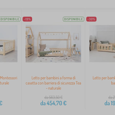
DISPONIBILE
-19%
DISPONIBILE
-30%
 Montessori
Letto per bambini a forma di
Letto per bamb
turale
casetta con barriera di sicurezza Tea
ba
- naturale
da 563,50
€
da 2
€
da
454,70
€
da
1