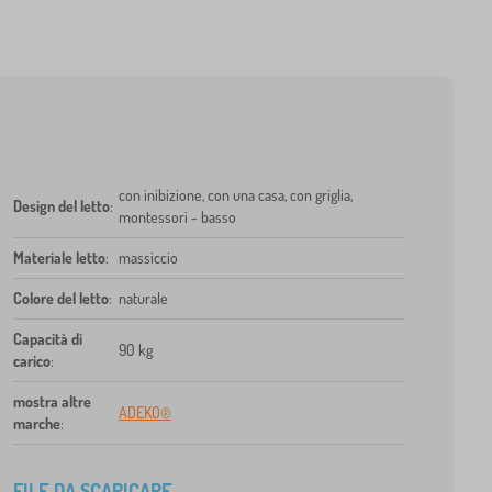
con inibizione, con una casa, con griglia,
Design del letto
:
montessori - basso
Materiale letto
:
massiccio
Colore del letto
:
naturale
Capacità di
90 kg
carico
:
mostra altre
ADEKO®
marche
:
FILE DA SCARICARE