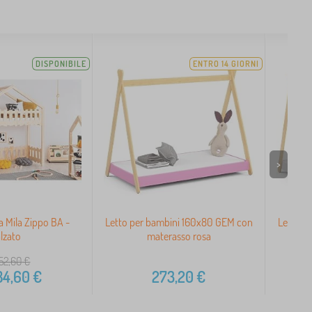
DISPONIBILE
ENTRO 14 GIORNI
>
a Mila Zippo BA -
Letto per bambini 160x80 GEM con
Letto p
alzato
materasso rosa
52,60
€
4,60
€
273,20
€