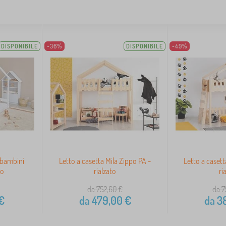
DISPONIBILE
-36%
DISPONIBILE
-49%
 bambini
Letto a casetta Mila Zippo PA -
Letto a casett
co
rialzato
ri
da 752,60
€
da 7
€
da
479,00
€
da
38