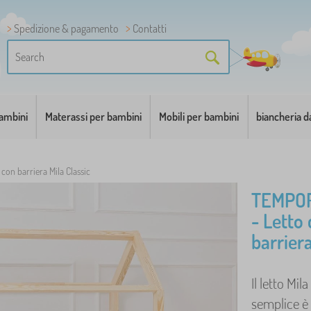
Spedizione & pagamento
Contatti
bambini
Materassi per bambini
Mobili per bambini
biancheria d
con barriera Mila Classic
TEMPO
- Letto
barriera
Il letto Mi
semplice è