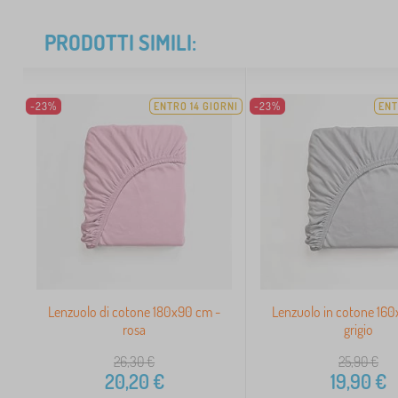
PRODOTTI SIMILI:
-23%
ENTRO 14 GIORNI
-23%
ENT
Lenzuolo di cotone 180x90 cm -
Lenzuolo in cotone 16
rosa
grigio
26,30
€
25,90
€
20,20
€
19,90
€