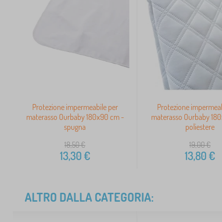
Protezione impermeabile per
Protezione impermeab
materasso Ourbaby 180x90 cm -
materasso Ourbaby 180
spugna
poliestere
18,50
€
19,00
€
13,30
€
13,80
€
ALTRO DALLA CATEGORIA: