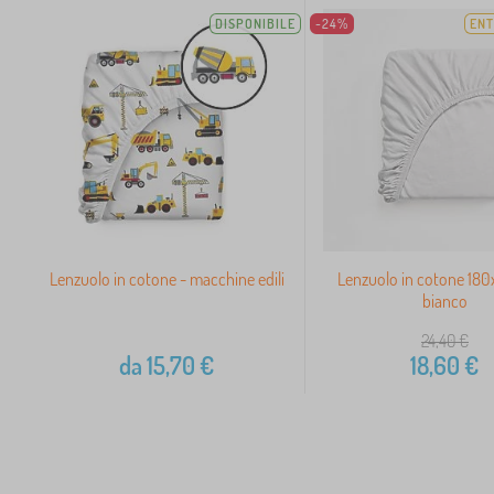
DISPONIBILE
-24%
ENT
Lenzuolo in cotone - macchine edili
Lenzuolo in cotone 18
bianco
24,40
€
da
15,70
€
18,60
€