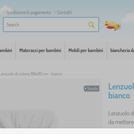
Spedizione & pagamento
Contatti
bambini
Materassi per bambini
Mobili per bambini
biancheria d
Lenzuolo di cotone 180x90 cm - bianco
Lenzuol
Sconto
bianco
Lenzuolo d
da mettere g