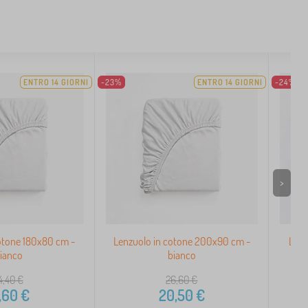
ENTRO 14 GIORNI
-23%
ENTRO 14 GIORNI
-24%
>
otone 180x80 cm -
Lenzuolo in cotone 200x90 cm -
Lenz
ianco
bianco
4,40
€
26,60
€
,60
€
20,50
€