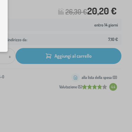
20,20 €
26,30 €
entro 14 giorni
7,10 €
 tuo indirizzo da:
+
Aggiungi al carrello
5-0
alla lista della spesa (
0
)
Valutazione (5)
4.4