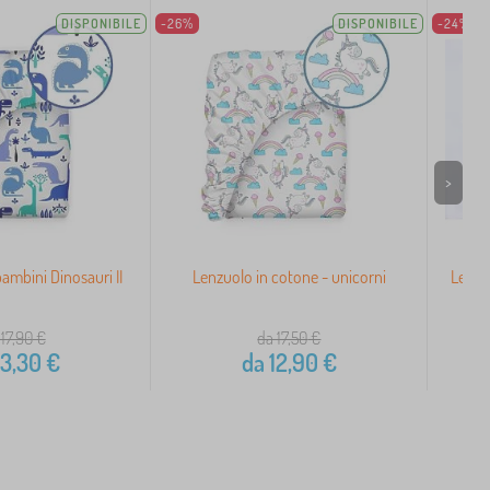
DISPONIBILE
-26%
DISPONIBILE
-24%
>
ambini Dinosauri II
Lenzuolo in cotone - unicorni
Lenzu
 17,90
€
da 17,50
€
3,30
€
da
12,90
€