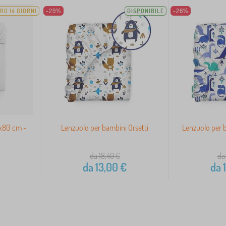
RO 14 GIORNI
-29%
DISPONIBILE
-26%
0x80 cm -
Lenzuolo per bambini Orsetti
Lenzuolo per b
da 18,40
€
da
da
13,00
€
da
1