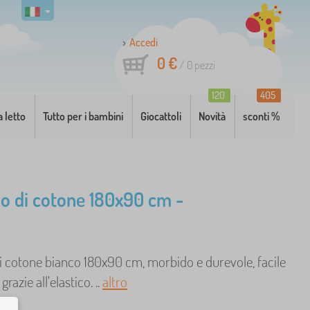
Accedi
0 €
/
0
pezzi
120
405
a letto
Tutto per i bambini
Giocattoli
Novità
sconti %
o di cotone 180x90 cm -
i cotone bianco 180x90 cm, morbido e durevole, facile
razie all'elastico. ..
altro