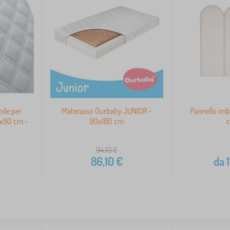
ile per
Materasso Ourbaby JUNIOR -
Pannello imb
x90 cm -
90x180 cm
94,10
€
86,10
€
da
1