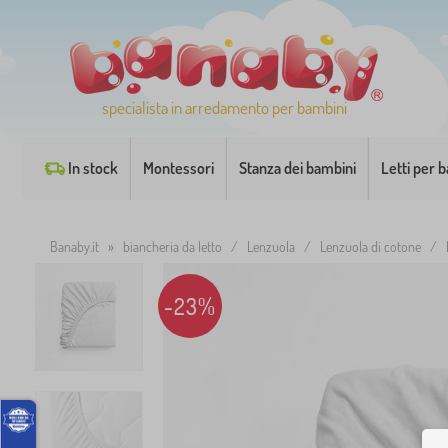
specialista in arredamento per bambini
In stock
Montessori
Stanza dei bambini
Letti per 
Banaby.it
»
biancheria da letto
/
Lenzuola
/
Lenzuola di cotone
/
-23%