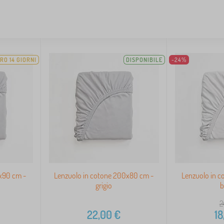
RO 14 GIORNI
DISPONIBILE
-24%
0x90 cm -
Lenzuolo in cotone 200x80 cm -
Lenzuolo in c
grigio
b
2
22,00
€
18