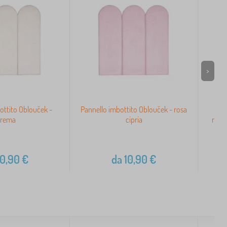
>
ottito Oblouček -
Pannello imbottito Oblouček - rosa
Pr
crema
cipria
mate
0,90
€
da
10,90
€