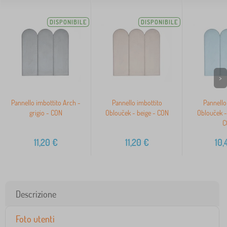
DISPONIBILE
DISPONIBILE
>
Pannello imbottito Arch -
Pannello imbottito
Pannello
grigio - CON
Oblouček - beige - CON
Oblouček -
C
11,20
€
11,20
€
10,
Descrizione
Foto utenti