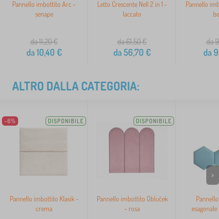
Pannello imbottito Arc -
Letto Crescente Nell 2 in 1 -
Pannello imbo
senape
laccato
be
da 11,20
€
da 61,50
€
da 9
da
10,40
€
da
56,70
€
da
9
ALTRO DALLA CATEGORIA:
-6%
DISPONIBILE
DISPONIBILE
>
Pannello imbottito Klasik -
Pannello imbottito Obluček
Pannello
crema
- rosa
esagonale