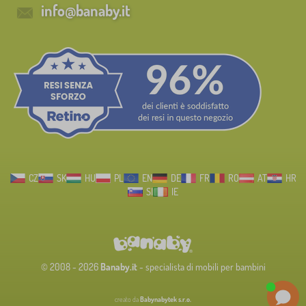
info@banaby.it
CZ
SK
HU
PL
EN
DE
FR
RO
AT
HR
SI
IE
© 2008 - 2026
Banaby.it
- specialista di mobili per bambini
creato da
Babynabytek s.r.o.