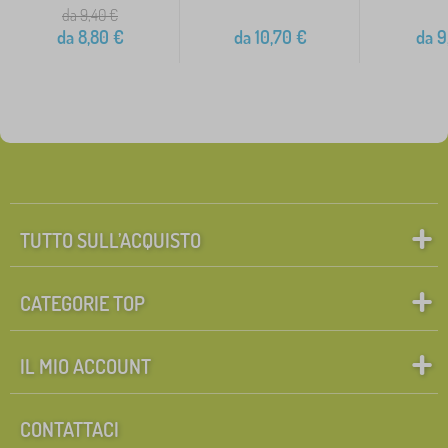
da 9,40
€
da
8,80
€
da
10,70
€
da
9
TUTTO SULL’ACQUISTO
CATEGORIE TOP
IL MIO ACCOUNT
CONTATTACI