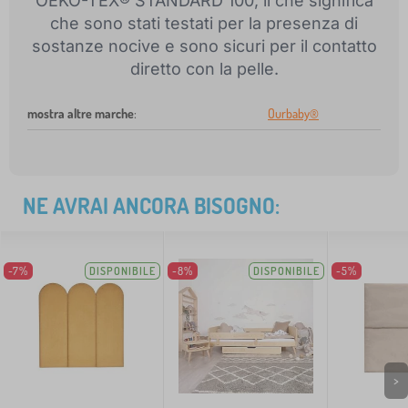
OEKO-TEX® STANDARD 100, il che significa
che sono stati testati per la presenza di
sostanze nocive e sono sicuri per il contatto
diretto con la pelle.
mostra altre marche
:
Ourbaby®
NE AVRAI ANCORA BISOGNO:
-7%
DISPONIBILE
-8%
DISPONIBILE
-5%
>