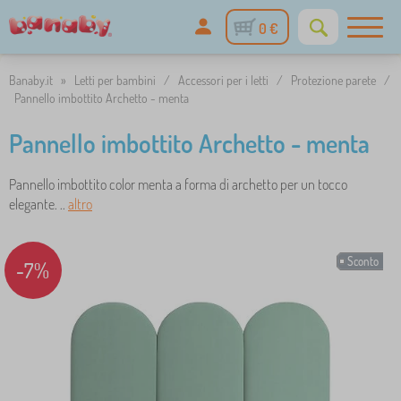
0 €
Banaby.it
»
Letti per bambini
/
Accessori per i letti
/
Protezione parete
/
Pannello imbottito Archetto - menta
Pannello imbottito Archetto - menta
Pannello imbottito color menta a forma di archetto per un tocco
elegante. ..
altro
Sconto
-7%