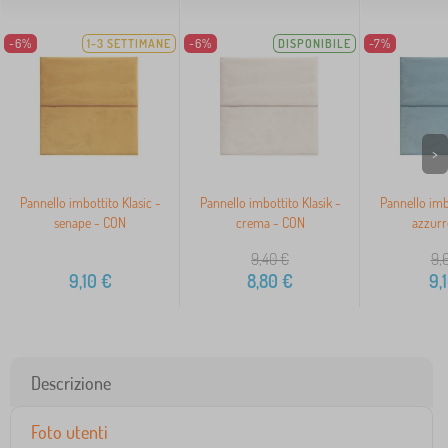
-6%
1-3 SETTIMANE
-6%
DISPONIBILE
-7%
>
Pannello imbottito Klasic -
Pannello imbottito Klasik -
Pannello imbo
senape - CON
crema - CON
azzurr
9,40
€
9,
9,10
€
8,80
€
9,
Descrizione
Foto utenti