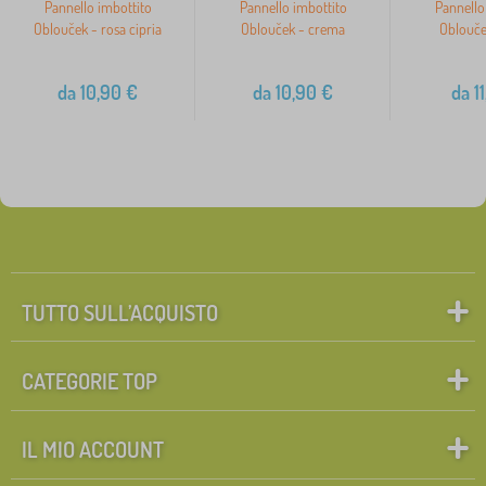
Pannello imbottito
Pannello imbottito
Pannello
Oblouček - rosa cipria
Oblouček - crema
Oblouče
da
10,90
€
da
10,90
€
da
11
TUTTO SULL’ACQUISTO
CATEGORIE TOP
IL MIO ACCOUNT