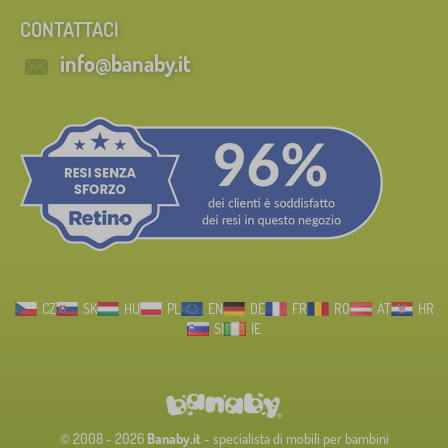
CONTATTACI
info@banaby.it
CZ
SK
HU
PL
EN
DE
FR
RO
AT
HR
SI
IE
© 2008 - 2026
Banaby.it
- specialista di mobili per bambini