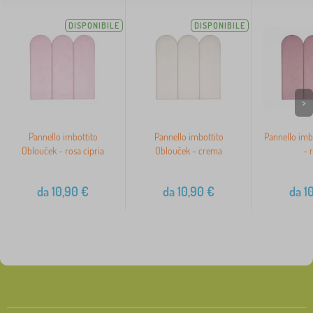
DISPONIBILE
DISPONIBILE
>
Pannello imbottito
Pannello imbottito
Pannello imb
Oblouček - rosa cipria
Oblouček - crema
- 
da
10,90
€
da
10,90
€
da
10