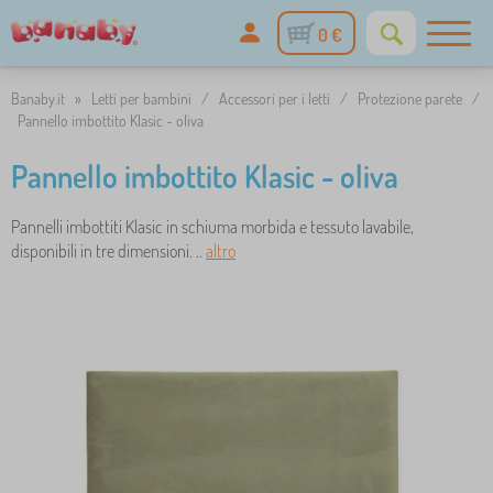
0 €
Banaby.it
»
Letti per bambini
/
Accessori per i letti
/
Protezione parete
/
Pannello imbottito Klasic - oliva
Pannello imbottito Klasic - oliva
Pannelli imbottiti Klasic in schiuma morbida e tessuto lavabile,
disponibili in tre dimensioni. ..
altro