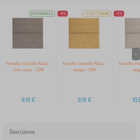
DISPONIBILE
-6%
1-3 SETTIMANE
-5%
>
Pannello imbottito Klasik -
Pannello imbottito Klasic -
Pannello imbo
color cacao - CON
senape - CON
beig
9,10
€
9,10
€
10,
Descrizione