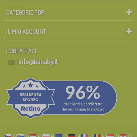
CATEGORIE TOP
IL MIO ACCOUNT
CONTATTACI
info@banaby.it
CZ
SK
HU
PL
EN
DE
FR
RO
AT
HR