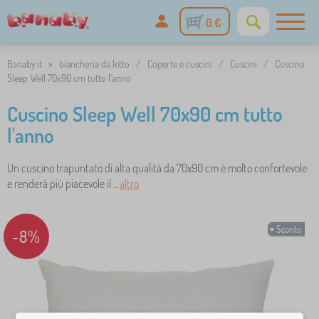
0 €
Banaby.it
»
biancheria da letto
/
Coperte e cuscini
/
Cuscini
/
Cuscino
Sleep Well 70x90 cm tutto l'anno
Cuscino Sleep Well 70x90 cm tutto
l'anno
Un cuscino trapuntato di alta qualità da 70x90 cm è molto confortevole
e renderà più piacevole il ..
altro
Sconto
-8%