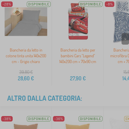
-28%
DISPONIBILE
DISPONIBILE
-8%
>
Biancheria da letto in
Biancheria da letto per
Biancheria
cotone tinta unita 140x200
bambini Cars "Legend"
microfibra 
cm - Grigio chiaro
140x200 cm + 70x90 cm
cm + 7
39,80
€
15,
28,60
€
27,90
€
14,
ALTRO DALLA CATEGORIA:
-38%
DISPONIBILE
-36%
DISPONIBILE
E