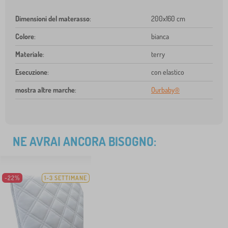
Dimensioni del materasso
:
200x160 cm
Colore
:
bianca
Materiale
:
terry
Esecuzione
:
con elastico
mostra altre marche
:
Ourbaby®
NE AVRAI ANCORA BISOGNO:
-22%
1-3 SETTIMANE