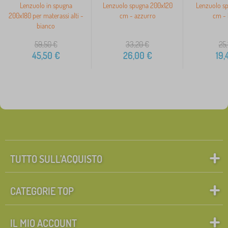
Lenzuolo in spugna
Lenzuolo spugna 200x120
Lenzuolo s
200x180 per materassi alti -
cm - azzurro
cm - 
bianco
59,50
€
33,20
€
25,
45,50
€
26,00
€
19,
TUTTO SULL’ACQUISTO
CATEGORIE TOP
IL MIO ACCOUNT