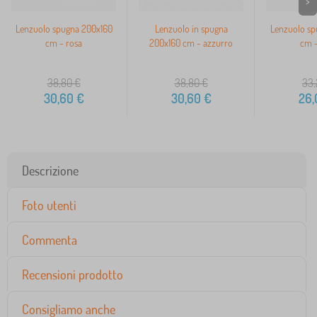
>
Lenzuolo spugna 200x160
Lenzuolo in spugna
Lenzuolo sp
cm - rosa
200x160 cm - azzurro
cm -
38,80
€
38,80
€
33,
30,60
€
30,60
€
26,
Descrizione
Foto utenti
Commenta
Recensioni prodotto
Consigliamo anche