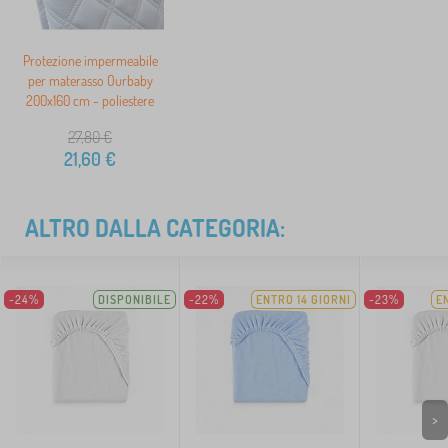
Protezione impermeabile
per materasso Ourbaby
200x160 cm - poliestere
27,80
€
21,60
€
ALTRO DALLA CATEGORIA:
-24%
DISPONIBILE
-22%
ENTRO 14 GIORNI
-23%
E
>