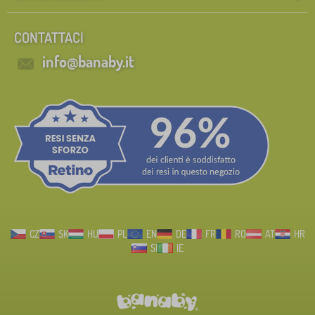
CONTATTACI
info@banaby.it
CZ
SK
HU
PL
EN
DE
FR
RO
AT
HR
SI
IE