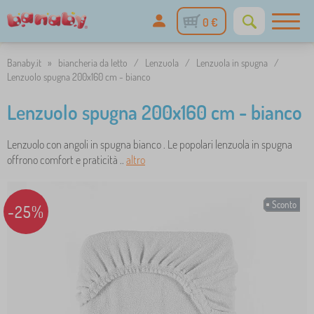
0 €
Banaby.it
»
biancheria da letto
/
Lenzuola
/
Lenzuola in spugna
/
Lenzuolo spugna 200x160 cm - bianco
Lenzuolo spugna 200x160 cm - bianco
Lenzuolo con angoli in spugna bianco . Le popolari lenzuola in spugna
offrono comfort e praticità ..
altro
Sconto
-25%