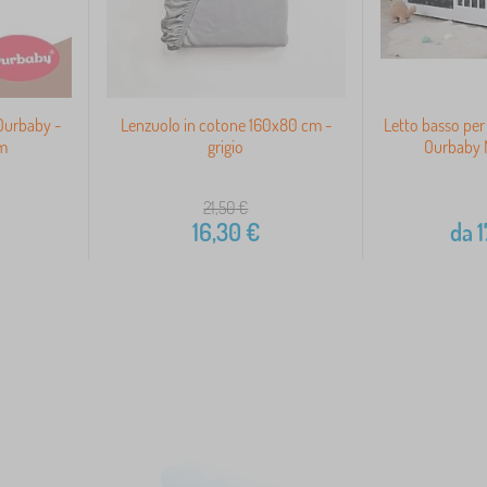
Ourbaby -
Lenzuolo in cotone 160x80 cm -
Letto basso per
cm
grigio
Ourbaby M
21,50
€
16,30
€
da
1