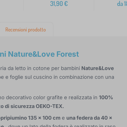
31,90
€
da
1
Recensioni prodotto
ini Nature&Love Forest
ria da letto in cotone per bambini
Nature&Love
pe e foglie sul cuscino in combinazione con una
o decorativo color grafite e realizzata in
100%
ato di sicurezza OEKO-TEX.
opripiumino 135 x 100 cm
e
una federa da 40 x
ce
, dove un lato della fodera è realizzato in raso