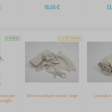
€
18,50
€
13
2 GIORNI
4-6 SETTIMANE
tessuto per
Set in mussola per neonati - beige
Lenzuola in
 a righe