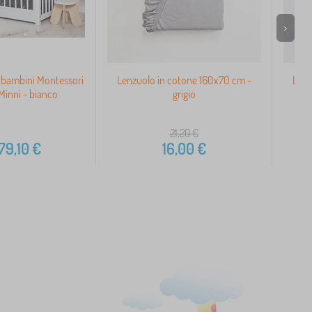
>
 bambini Montessori
Lenzuolo in cotone 160x70 cm -
Lenz
inni - bianco
grigio
21,20
€
79,10
€
16,00
€