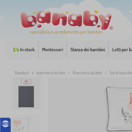
specialista in arredamento per bambini
In stock
Montessori
Stanza dei bambini
Letti per 
Banaby.it
»
biancheria da letto
/
Biancheria da letto
/
Set di biancher