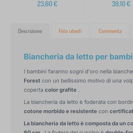
23,60
€
39,10
€
Descrizione
Foto utenti
Commenta
Biancheria da letto per bamb
I bambini faranno sogni d'oro nella bianche
Forest
con un bellissimo motivo di una vol
coperta
color grafite
.
La biancheria da letto è foderata con bordin
cotone morbido e resistente
con
certific
La biancheria
da letto è composta da un c
60 cm
. La fodera del cuscino è
double-fa