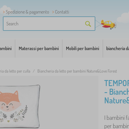
Spedizione & pagamento
Contatti
bambini
Materassi per bambini
Mobili per bambini
biancheria d
ia da letto per culla
/
Biancheria da letto per bambini Nature&Love Forest
TEMPO
- Bianc
Nature&
I bambini f
per bambin