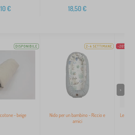
,10
€
18,50
€
DISPONIBILE
2-4 SETTIMANE
-26%
>
 cotone - beige
Nido per un bambino - Riccio e
Lenzuol
amici