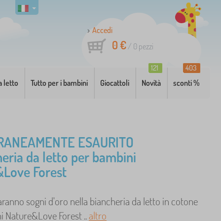
Accedi
0 €
/
0
pezzi
121
403
a letto
Tutto per i bambini
Giocattoli
Novità
sconti %
RANEAMENTE ESAURITO
heria da letto per bambini
Love Forest
aranno sogni d'oro nella biancheria da letto in cotone
i Nature&Love Forest ..
altro