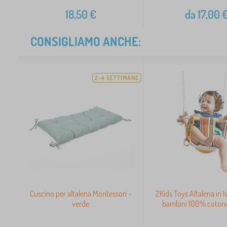
18,50
€
da
17,00
CONSIGLIAMO ANCHE:
2-4 SETTIMANE
Cuscino per altalena Montessori -
2Kids Toys Altalena in 
verde
bambini 100% cotone