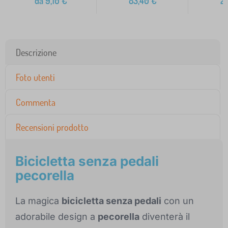
da
9,10
€
83,40
€
2
Descrizione
Foto utenti
Commenta
Recensioni prodotto
Bicicletta senza pedali
pecorella
La magica
bicicletta senza pedali
con un
adorabile design a
pecorella
diventerà il