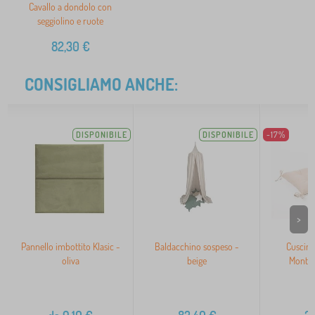
Cavallo a dondolo con
seggiolino e ruote
82,30
€
CONSIGLIAMO ANCHE:
DISPONIBILE
DISPONIBILE
-17%
>
Pannello imbottito Klasic -
Baldacchino sospeso -
Cuscino
oliva
beige
Montes
2