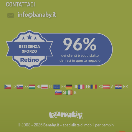
CONTATTACI
info@banaby.it
CZ
SK
HU
PL
EN
DE
FR
RO
AT
HR
SI
IE
© 2008 - 2026
Banaby.it
- specialista di mobili per bambini