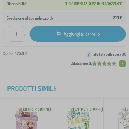
3-5 GIORNI (2-5 PZ IN MAGAZZINO)
7,10 €
Spedizione al tuo indirizzo da:
-
+
Aggiungi al carrello
Codice:
37740-0
alla lista della spesa (
0
)
Valutazione (1)
3
PRODOTTI SIMILI:
ENTRO 7 GIORNI
ENTRO 7 GIORNI
E