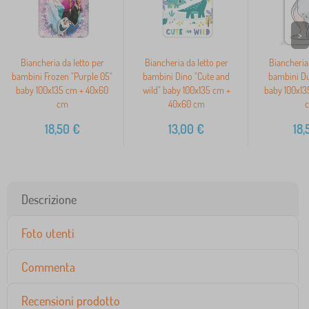
>
Biancheria da letto per
Biancheria da letto per
Biancheria 
bambini Frozen "Purple 05"
bambini Dino "Cute and
bambini D
baby 100x135 cm + 40x60
wild" baby 100x135 cm +
baby 100x13
cm
40x60 cm
18,50
€
13,00
€
18,
Descrizione
Foto utenti
Commenta
Recensioni prodotto