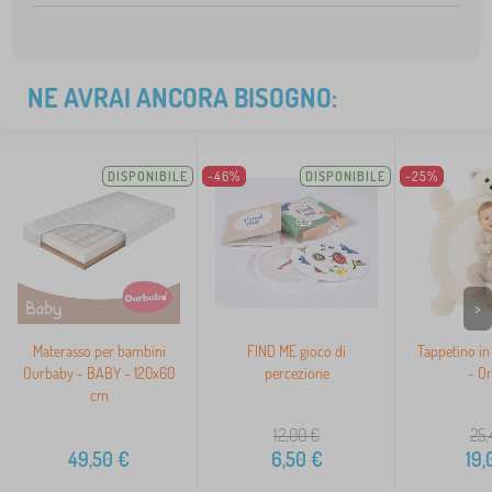
NE AVRAI ANCORA BISOGNO:
DISPONIBILE
-46%
DISPONIBILE
-25%
>
Materasso per bambini
FIND ME gioco di
Tappetino in
Ourbaby - BABY - 120x60
percezione
- Or
cm
12,00
€
25,
49,50
€
6,50
€
19,