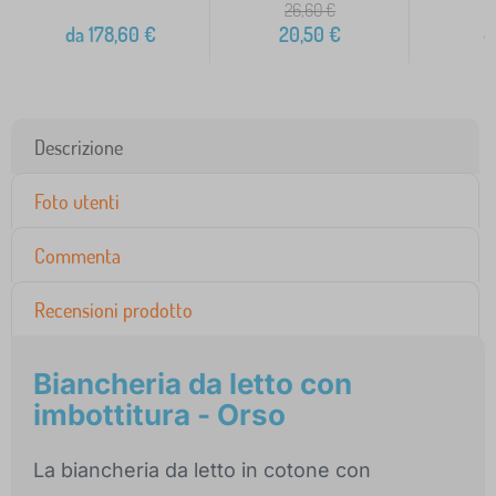
26,60
€
1
da
178,60
€
20,50
€
8
Descrizione
Foto utenti
Commenta
Recensioni prodotto
Biancheria da letto con
imbottitura - Orso
La biancheria da letto in cotone con