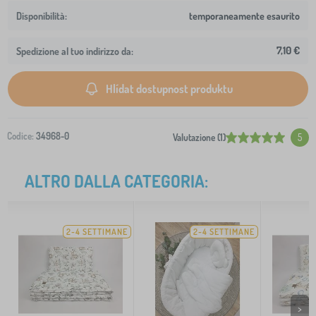
temporaneamente esaurito
7,10 €
Spedizione al tuo indirizzo da:
Hlídat dostupnost produktu
Codice:
34968-0
Valutazione (1)
5
ALTRO DALLA CATEGORIA:
2-4 SETTIMANE
2-4 SETTIMANE
>