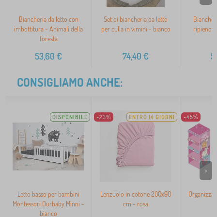
Biancheria da letto con
Set di biancheria da letto
Biancheri
imbottitura - Animali della
per culla in vimini - bianco
ripieno -
foresta
53,60
€
74,40
€
5
CONSIGLIAMO ANCHE:
DISPONIBILE
-23%
ENTRO 14 GIORNI
-45%
>
Letto basso per bambini
Lenzuolo in cotone 200x90
Organizzat
Montessori Ourbaby Minni -
cm - rosa
bianco