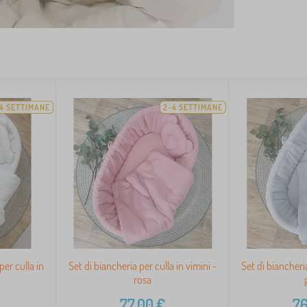
4 SETTIMANE
2-4 SETTIMANE
per culla in
Set di biancheria per culla in vimini -
Set di biancheria
rosa
77,00
€
76