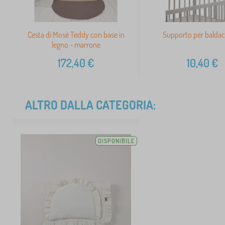
Cesta di Mosè Teddy con base in
Supporto per balda
legno - marrone
172,40
€
10,40
€
ALTRO DALLA CATEGORIA:
DISPONIBILE