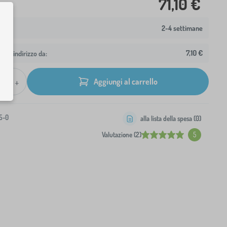
71,10 €
2-4 settimane
7,10 €
 tuo indirizzo da:
+
Aggiungi al carrello
5-0
alla lista della spesa (
0
)
Valutazione (2)
5