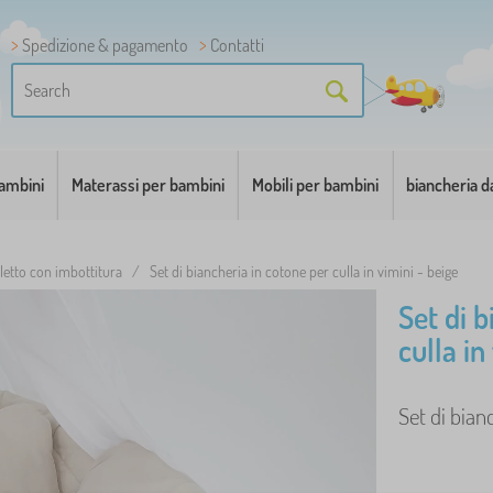
Spedizione & pagamento
Contatti
bambini
Materassi per bambini
Mobili per bambini
biancheria d
letto con imbottitura
/
Set di biancheria in cotone per culla in vimini - beige
Set di 
culla in
Set di bianc