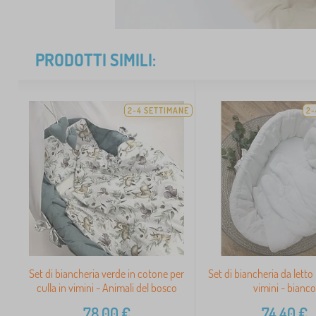
PRODOTTI SIMILI:
2-4 SETTIMANE
2-
Set di biancheria verde in cotone per
Set di biancheria da letto 
culla in vimini - Animali del bosco
vimini - bianco
78,00
€
74,40
€