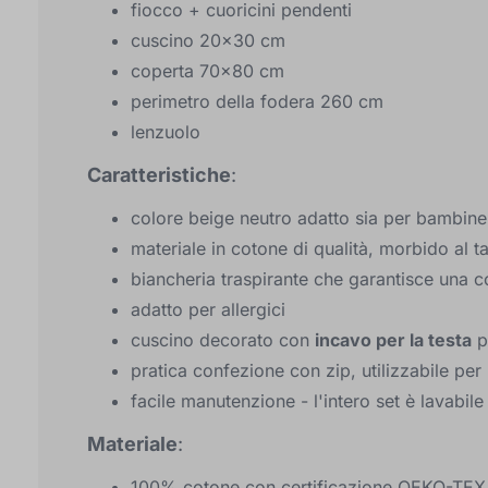
fiocco + cuoricini pendenti
cuscino 20x30 cm
coperta 70x80 cm
perimetro della fodera 260 cm
lenzuolo
Caratteristiche
:
colore beige neutro adatto sia per bambin
materiale in cotone di qualità, morbido al ta
biancheria traspirante che garantisce una co
adatto per allergici
cuscino decorato con
incavo per la testa
p
pratica confezione con zip, utilizzabile per 
facile manutenzione - l'intero set è lavabile 
Materiale
:
100% cotone con certificazione OEKO-TEX