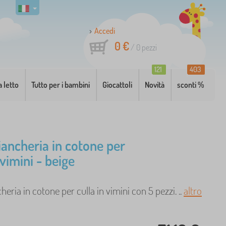
Accedi
0 €
/
0
pezzi
121
403
a letto
Tutto per i bambini
Giocattoli
Novità
sconti %
biancheria in cotone per
 vimini - beige
heria in cotone per culla in vimini con 5 pezzi. ..
altro