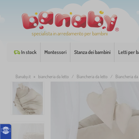
specialista in arredamento per bambini
In stock
Montessori
Stanza dei bambini
Letti per 
Banaby.it
»
biancheria da letto
/
Biancheria da letto
/
Biancheria da 