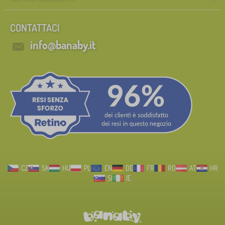
CONTATTACI
info@banaby.it
CZ
SK
HU
PL
EN
DE
FR
RO
AT
HR
SI
IE