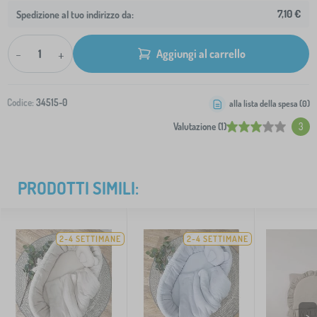
7,10 €
Spedizione al tuo indirizzo da:
-
+
Aggiungi al carrello
Codice:
34515-0
alla lista della spesa (
0
)
Valutazione (1)
3
PRODOTTI SIMILI:
2-4 SETTIMANE
2-4 SETTIMANE
>