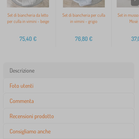
Set di biancheria da letto
Set di biancheria per culla
Set in mussol
per culla in vimini - beige
in vimini - grigio
Mosè 
75,40
€
76,80
€
37,
Descrizione
Foto utenti
Commenta
Recensioni prodotto
Consigliamo anche