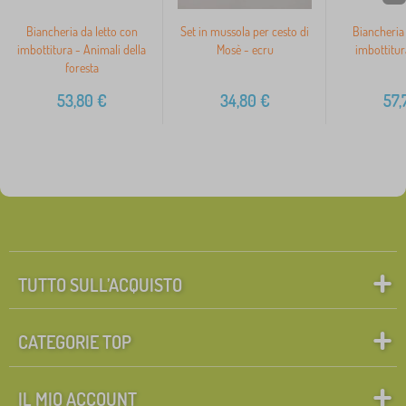
Biancheria da letto con
Set in mussola per cesto di
Biancheria 
imbottitura - Animali della
Mosè - ecru
imbottitur
foresta
53,80
€
34,80
€
57,
TUTTO SULL’ACQUISTO
CATEGORIE TOP
IL MIO ACCOUNT