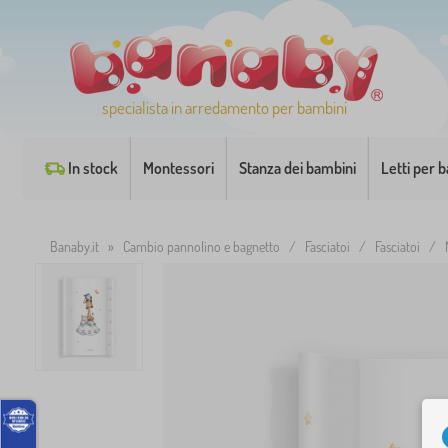
specialista in arredamento per bambini
In stock
Montessori
Stanza dei bambini
Letti per 
Banaby.it
»
Cambio pannolino e bagnetto
/
Fasciatoi
/
Fasciatoi
/