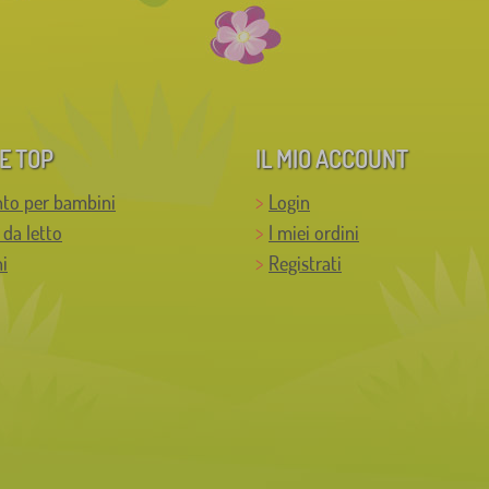
E TOP
IL MIO ACCOUNT
to per bambini
Login
 da letto
I miei ordini
i
Registrati