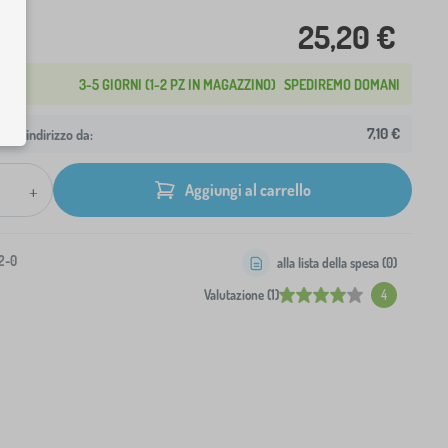
25,20 €
3-5 GIORNI (1-2 PZ IN MAGAZZINO)
SPEDIREMO DOMANI
7,10 €
 tuo indirizzo da:
+
Aggiungi al carrello
2-0
alla lista della spesa (
0
)
Valutazione (1)
4