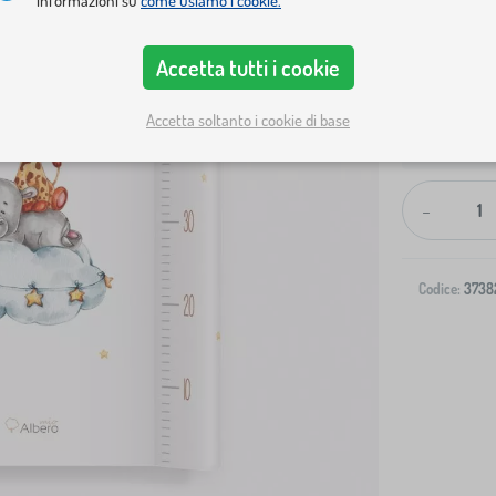
informazioni su
come usiamo i cookie.
Accetta tutti i cookie
Accetta soltanto i cookie di base
Spedizione al
-
Codice:
3738