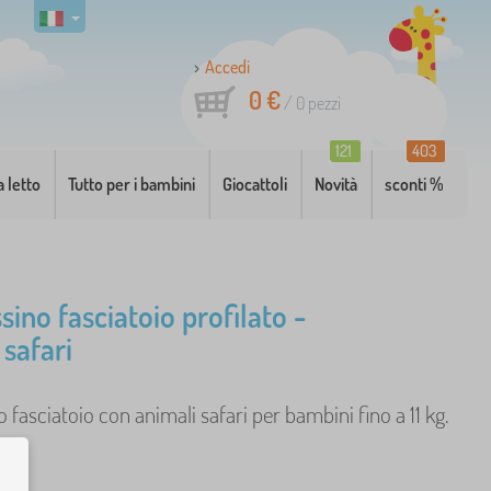
Accedi
0 €
/
0
pezzi
121
403
a letto
Tutto per i bambini
Giocattoli
Novità
sconti %
ino fasciatoio profilato -
 safari
 fasciatoio con animali safari per bambini fino a 11 kg.