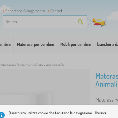
Spedizione & pagamento
Contatti
bambini
Materassi per bambini
Mobili per bambini
biancheria d
Materassino fasciatoio profilato - Animali safari
Materass
Animali
Materassino
..
altro
Questo sito utilizza cookie che facilitano la navigazione. Ulteriori