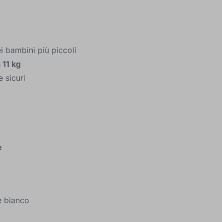
i bambini più piccoli
 11 kg
e sicuri
e
e bianco