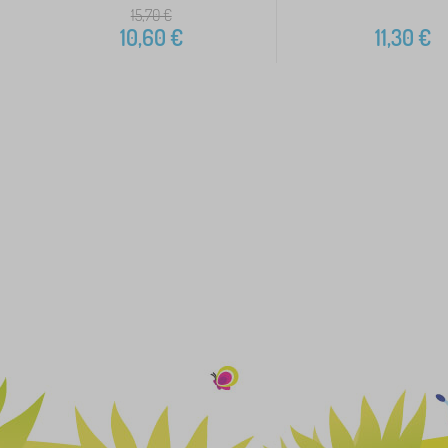
15,70
€
10,60
€
11,30
€