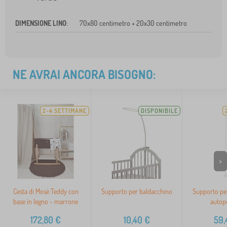
DIMENSIONE LINO
:
70x80 centimetro + 20x30 centimetro
NE AVRAI ANCORA BISOGNO:
2-4 SETTIMANE
DISPONIBILE
>
Cesta di Mosè Teddy con
Supporto per baldacchino
Supporto pe
base in legno - marrone
autop
172,80
€
10,40
€
59,