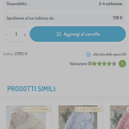
2-4 settimane
7,10 €
Spedizione al tuo indirizzo da:
-
+
Aggiungi al carrello
Codice:
37913-0
alla lista della spesa (
0
)
Valutazione (0)
4
PRODOTTI SIMILI:
2-4 SETTIMANE
2-4 SETTIMANE