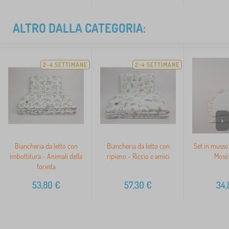
ALTRO DALLA CATEGORIA:
2-4 SETTIMANE
2-4 SETTIMANE
>
Biancheria da letto con
Biancheria da letto con
Set in mussol
imbottitura - Animali della
ripieno - Riccio e amici
Mosè 
foresta
53,80
€
57,30
€
34,