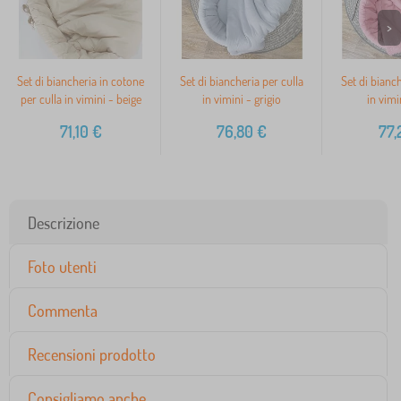
>
Set di biancheria in cotone
Set di biancheria per culla
Set di bianch
per culla in vimini - beige
in vimini - grigio
in vimi
71,10
€
76,80
€
77,
Descrizione
Foto utenti
Commenta
Recensioni prodotto
Consigliamo anche