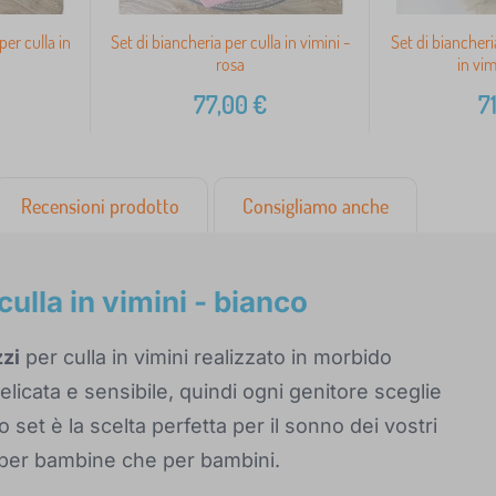
per culla in
Set di biancheria per culla in vimini -
Set di biancheri
rosa
in vim
77,00
€
71
Recensioni prodotto
Consigliamo anche
culla in vimini - bianco
zzi
per culla in vimini realizzato in morbido
licata e sensibile, quindi ogni genitore sceglie
 set è la scelta perfetta per il sonno dei vostri
ia per bambine che per bambini.