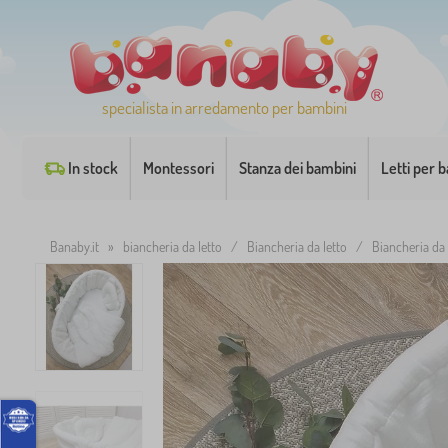
specialista in arredamento per bambini
In stock
Montessori
Stanza dei bambini
Letti per 
Banaby.it
»
biancheria da letto
/
Biancheria da letto
/
Biancheria da 