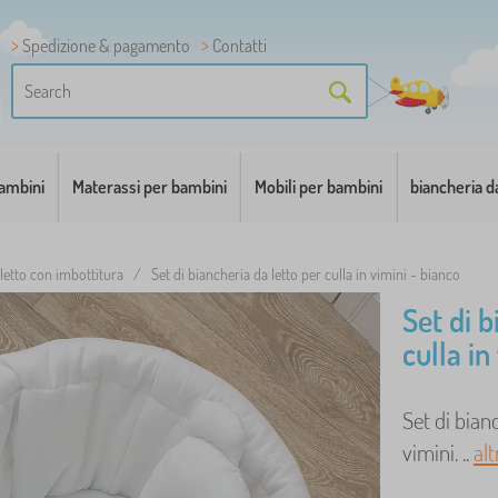
Spedizione & pagamento
Contatti
bambini
Materassi per bambini
Mobili per bambini
biancheria d
letto con imbottitura
/
Set di biancheria da letto per culla in vimini - bianco
Set di b
culla in
Set di bian
vimini. ..
alt