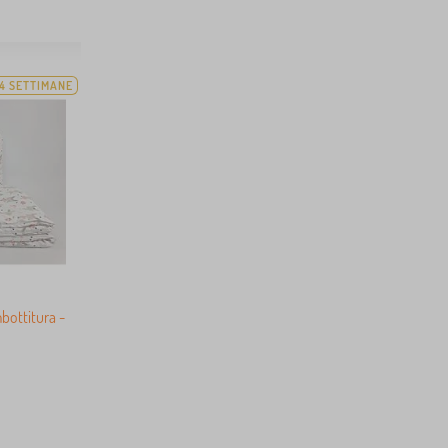
4 SETTIMANE
mbottitura -