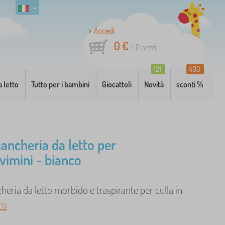
Accedi
0 €
/
0
pezzi
121
403
a letto
Tutto per i bambini
Giocattoli
Novità
sconti %
iancheria da letto per
 vimini - bianco
cheria da letto morbido e traspirante per culla in
ro