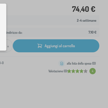
74,40 €
2-4 settimane
7,10 €
 tuo indirizzo da:
+
Aggiungi al carrello
3-0
alla lista della spesa (
0
)
Valutazione (0)
4