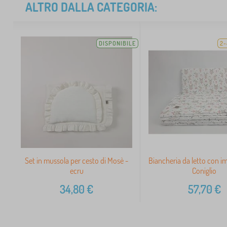
ALTRO DALLA CATEGORIA:
DISPONIBILE
2-
Set in mussola per cesto di Mosè -
Biancheria da letto con i
ecru
Coniglio
34,80
€
57,70
€