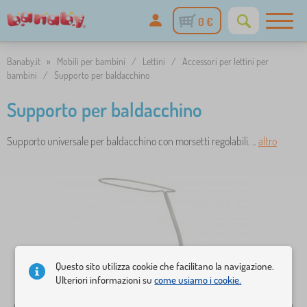
0 €
Banaby.it
»
Mobili per bambini
/
Lettini
/
Accessori per lettini per
bambini
/
Supporto per baldacchino
Supporto per baldacchino
Supporto universale per baldacchino con morsetti regolabili. ..
altro
Questo sito utilizza cookie che facilitano la navigazione.
Ulteriori informazioni su
come usiamo i cookie.