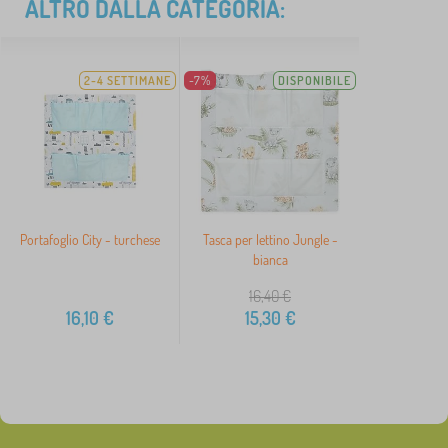
ALTRO DALLA CATEGORIA:
2-4 SETTIMANE
-7%
DISPONIBILE
Portafoglio City - turchese
Tasca per lettino Jungle -
bianca
16,40
€
16,10
€
15,30
€