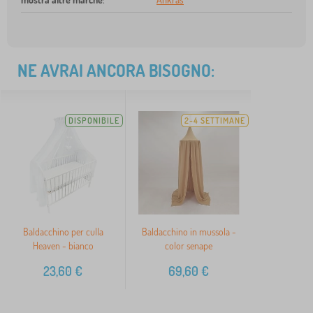
NE AVRAI ANCORA BISOGNO:
DISPONIBILE
2-4 SETTIMANE
Baldacchino per culla
Baldacchino in mussola -
Heaven - bianco
color senape
23,60
€
69,60
€