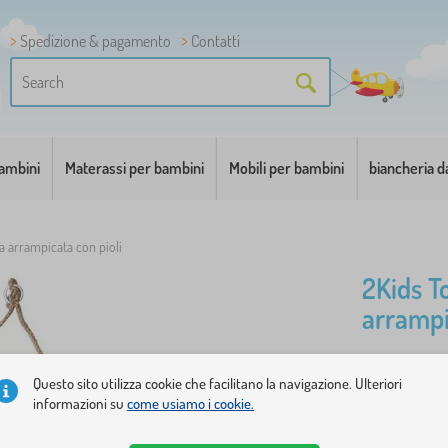
Spedizione & pagamento
Contatti
bambini
Materassi per bambini
Mobili per bambini
biancheria d
da arrampicata con pioli
2Kids T
arrampi
Scala di co
Questo sito utilizza cookie che facilitano la navigazione. Ulteriori
essenziale p
informazioni su
come usiamo i cookie.