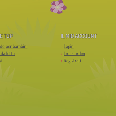
E TOP
IL MIO ACCOUNT
to per bambini
Login
 da letto
I miei ordini
i
Registrati