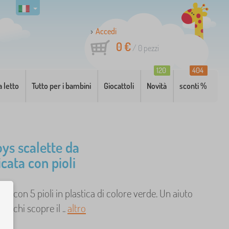
Accedi
0 €
/
0
pezzi
120
404
a letto
Tutto per i bambini
Giocattoli
Novità
sconti %
oys scalette da
cata con pioli
rda con 5 pioli in plastica di colore verde. Un aiuto
er chi scopre il ..
altro