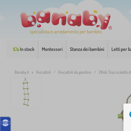
specialista in arredamento per bambini
In stock
Montessori
Stanza dei bambini
Letti per 
Banaby.it
»
Giocattoli
/
Giocattoli da giardino
/
2Kids Toys scalette 