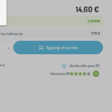
14,60 €
2 GIORNI
7,70 €
 tuo indirizzo da:
+
Aggiungi al carrello
4-0
alla lista della spesa (
0
)
Valutazione (0)
4