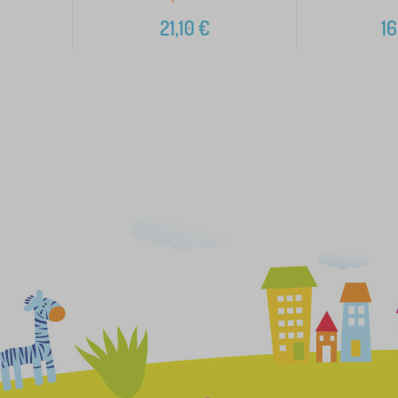
21,10
€
16