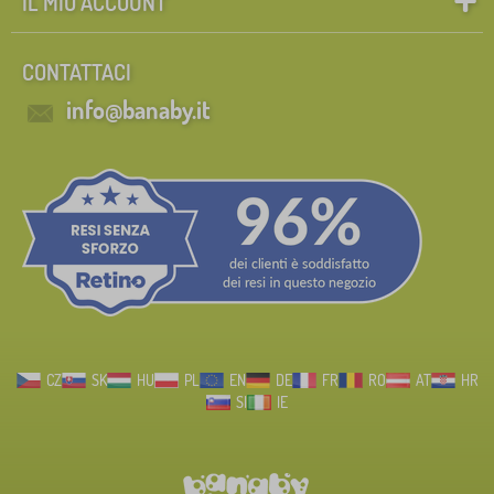
IL MIO ACCOUNT
CONTATTACI
info@banaby.it
CZ
SK
HU
PL
EN
DE
FR
RO
AT
HR
SI
IE