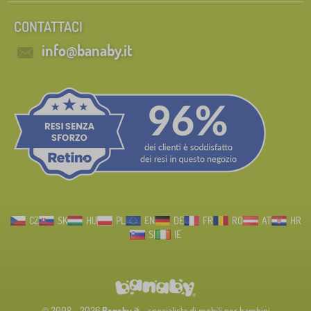
CONTATTACI
info@banaby.it
CZ
SK
HU
PL
EN
DE
FR
RO
AT
HR
SI
IE
© 2008 - 2026
Banaby.it
- specialista di mobili per bambini