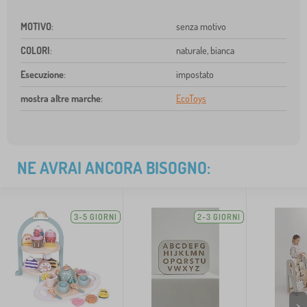
MOTIVO
:
senza motivo
COLORI
:
naturale, bianca
Esecuzione
:
impostato
mostra altre marche
:
EcoToys
NE AVRAI ANCORA BISOGNO:
3-5 GIORNI
2-3 GIORNI
>