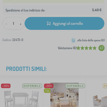
5,40 €
Spedizione al tuo indirizzo da:
-
+
Aggiungi al carrello
Codice:
32472-0
alla lista della spesa (
0
)
Valutazione (6)
4.7
PRODOTTI SIMILI:
-26%
DISPONIBILE
-26%
DISPONIBILE
E
Tip