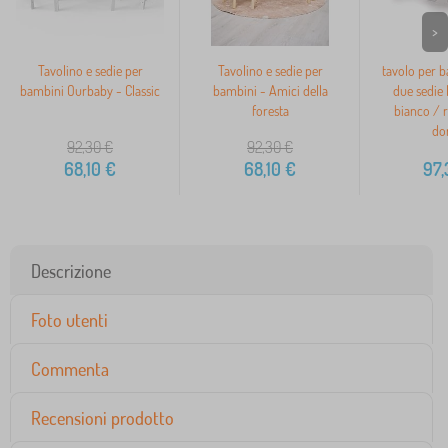
>
Tavolino e sedie per
Tavolino e sedie per
tavolo per b
bambini Ourbaby - Classic
bambini - Amici della
due sedie
foresta
bianco / r
do
92,30
€
92,30
€
68,10
€
68,10
€
97,
Descrizione
Foto utenti
Commenta
Recensioni prodotto