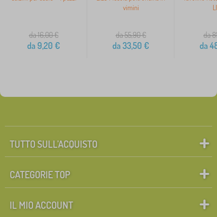
vimini
L
da 16,00
€
da 55,90
€
da 8
da
9,20
€
da
33,50
€
da
48
TUTTO SULL’ACQUISTO
CATEGORIE TOP
IL MIO ACCOUNT