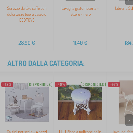
Servizio da tè e caffè con
Lavagna grafomotoria -
Libreria SL
dolci tazze teiera vassoio
lettere - nero
ECOTOYS
28,90
€
11,40
€
184
ALTRO DALLA CATEGORIA:
-43%
DISPONIBILE
-40%
DISPONIBILE
-40%
>
Calzini per sedie - 4 pezzi
LILU Piccola poltroncina in
Tavolino Rot