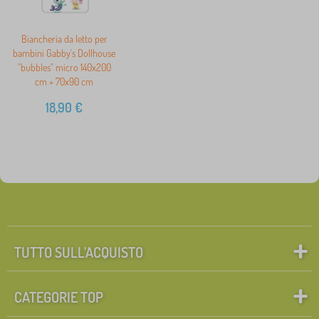
Biancheria da letto per
bambini Gabby's Dollhouse
"bubbles" micro 140x200
cm + 70x90 cm
18,90
€
TUTTO SULL’ACQUISTO
CATEGORIE TOP