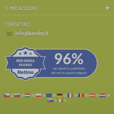
IL MIO ACCOUNT
CONTATTACI
info@banaby.it
CZ
SK
HU
PL
EN
DE
FR
RO
AT
HR
SI
IE