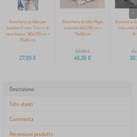
>
Biancheria da letto per
Biancheria da letto Magic
Biancheria da
bambini Frozen "Fiocco di
invernale 140x200 cm +
tinta unita
neve bianco" 140x200 cm +
70x90 cm
Gr
70x90 cm
68,90
€
45,
27,90
€
46,30
€
30,
Descrizione
Foto utenti
Commenta
Recensioni prodotto