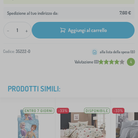
7,60 €
Spedizione al tuo indirizzo da:
-
+
Aggiungi al carrello
Codice:
35222-0
alla lista della spesa (
0
)
Valutazione (0)
4
PRODOTTI SIMILI:
ENTRO 7 GIORNI
-33%
DISPONIBILE
-33%