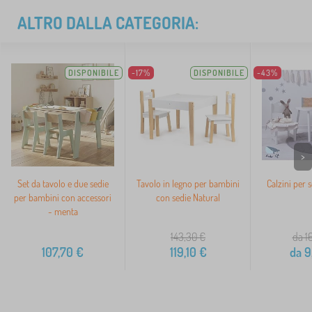
ALTRO DALLA CATEGORIA:
DISPONIBILE
-17%
DISPONIBILE
-43%
>
Set da tavolo e due sedie
Tavolo in legno per bambini
Calzini per s
per bambini con accessori
con sedie Natural
- menta
143,30
€
da 1
107,70
€
119,10
€
da
9