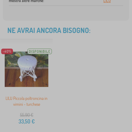
mostra altre marche
:
LILU
NE AVRAI ANCORA BISOGNO:
-40%
DISPONIBILE
LILU Piccola poltroncina in
vimini - turchese
55,90
€
33,50
€