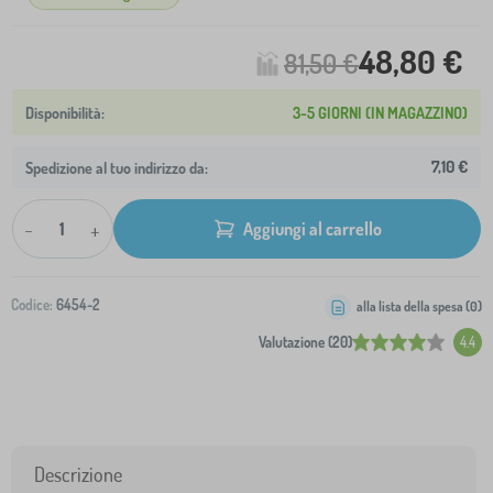
48,80 €
81,50 €
3-5 GIORNI (IN MAGAZZINO)
7,10 €
Spedizione al tuo indirizzo da:
-
+
Aggiungi al carrello
Codice:
6454-2
alla lista della spesa (
0
)
Valutazione (20)
4.4
Descrizione