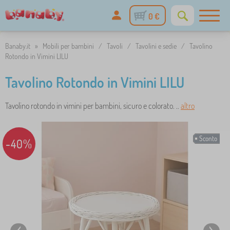
0 €
Banaby.it
»
Mobili per bambini
/
Tavoli
/
Tavolini e sedie
/
Tavolino
Rotondo in Vimini LILU
Tavolino Rotondo in Vimini LILU
Tavolino rotondo in vimini per bambini, sicuro e colorato. ..
altro
Sconto
-40%