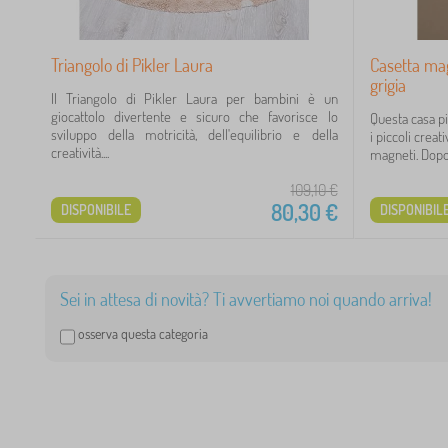
 €
Triangolo di Pikler Laura
Casetta mag
grigia
Il Triangolo di Pikler Laura per bambini è un
giocattolo divertente e sicuro che favorisce lo
Questa casa pi
sviluppo della motricità, dell'equilibrio e della
i piccoli creat
creatività....
magneti. Dopo 
109,10
€
80,30
€
DISPONIBILE
DISPONIBIL
Sei in attesa di novità? Ti avvertiamo noi quando arriva!
9
osserva questa categoria
3