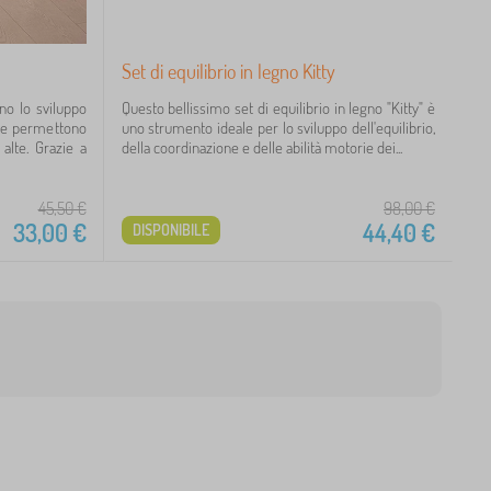
Set di equilibrio in legno Kitty
no lo sviluppo
Questo bellissimo set di equilibrio in legno "Kitty" è
à e permettono
uno strumento ideale per lo sviluppo dell'equilibrio,
alte. Grazie a
della coordinazione e delle abilità motorie dei...
45,50
€
98,00
€
33,00
€
44,40
€
DISPONIBILE