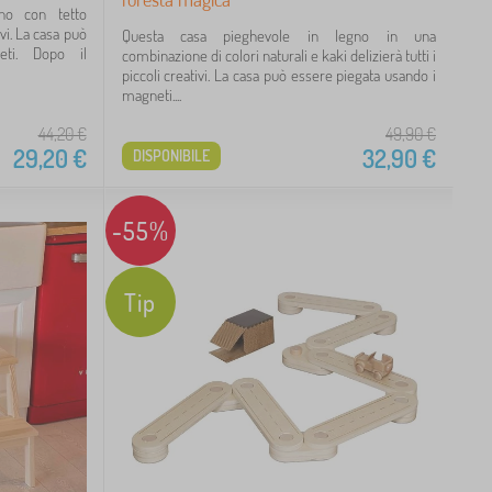
gno con tetto
ivi. La casa può
Questa casa pieghevole in legno in una
ti. Dopo il
combinazione di colori naturali e kaki delizierà tutti i
piccoli creativi. La casa può essere piegata usando i
magneti....
44,20
€
49,90
€
29,20
€
32,90
€
DISPONIBILE
-55%
Tip