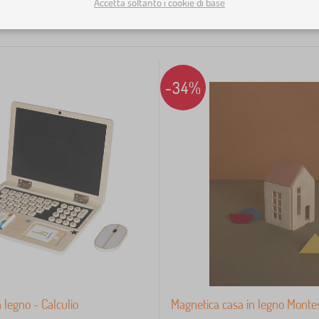
Accetta soltanto i cookie di base
-34%
 legno - Calculio
Magnetica casa in legno Montes