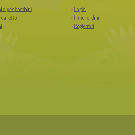
to per bambini
Login
 da letto
I miei ordini
i
Registrati