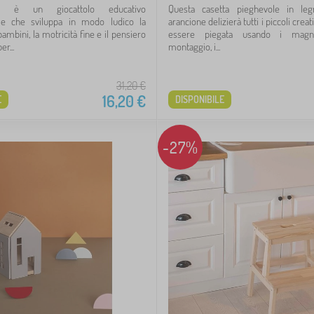
k è un giocattolo educativo
Questa casetta pieghevole in le
ale che sviluppa in modo ludico la
arancione delizierà tutti i piccoli creat
bambini, la motricità fine e il pensiero
essere piegata usando i magne
er...
montaggio, i...
31,20
€
16,20
€
E
DISPONIBILE
-27%