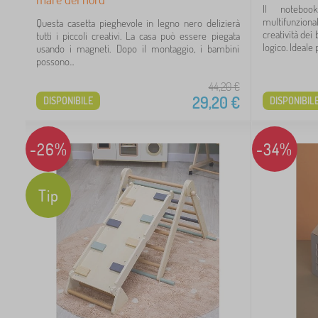
Il noteboo
3
multifunzion
Questa casetta pieghevole in legno nero delizierà
creatività dei 
tutti i piccoli creativi. La casa può essere piegata
logico. Ideale p
usando i magneti. Dopo il montaggio, i bambini
possono...
44,20
€
1
29,20
€
DISPONIBILE
DISPONIBIL
1
-26%
-34%
1
Tip
6
1