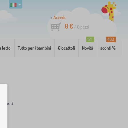
Accedi
0 €
/
0
pezzi
121
403
a letto
Tutto per i bambini
Giocattoli
Novità
sconti %
 altro
3