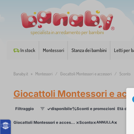
specialista in arredamento per bambini
In stock
Montessori
Stanza dei bambini
Letti per 
Banaby.it
»
Montessori
/
Giocattoli Montessori e accessori
/
Sconto
Giocattoli Montessori e acc
✓
%
Filtraggio
disponibile
Sconti e promozioni
Età del 
1
×
×
×
×
Giocattoli Montessori e accessori
Sconto
ANNULLA