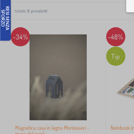
totale
8
prodotti
6
4
-34%
-48%
1
Tip
1
1
7
5
Magnetica casa in legno Montessori -
Notebook in
4
mare del nord