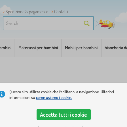
Spedizione & pagamento
Contatti
bambini
Materassi per bambini
Mobili per bambini
biancheria d
essori
,
Sconto
Questo sito utilizza cookie che facilitano la navigazione. Ulteriori
informazioni su
come usiamo i cookie.
bambino
Abilità
Dimensione
Specie montessori
Prezzo
+ mostra
Accetta tutti i cookie