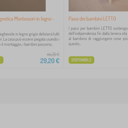
netica Montessori in legno -
Passi dei bambini LETTO
I passi per bambini LETTO sostengo
dell'indipendenza fin dalla tenera et
eghevole in legno grigio delizierà tutti
al bambino di raggiungere cose più 
ivi. La casa può essere piegata usando i
questo...
il montaggio, i bambini possono...
44,20
€
29,20
€
E
DISPONIBILE