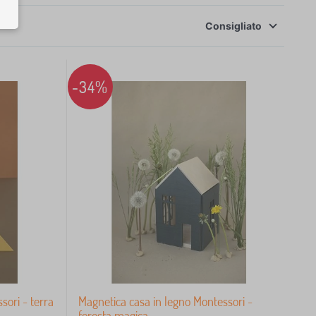
Consigliato
-34%
sori - terra
Magnetica casa in legno Montessori -
foresta magica