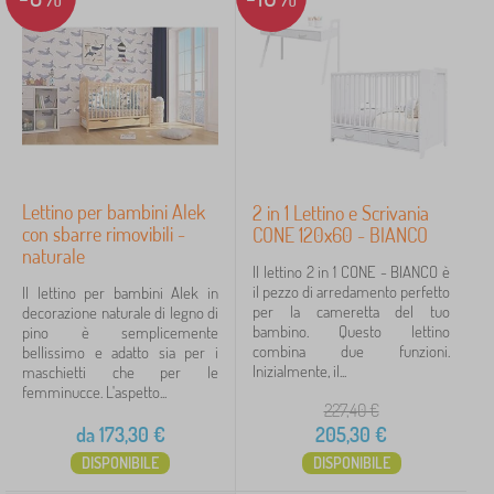
Scheda MDF
1
Colore del presepe
bianca
4
naturale
2
Lettino per bambini Alek
2 in 1 Lettino e Scrivania
Marrone
1
con sbarre rimovibili -
CONE 120x60 - BIANCO
naturale
Il lettino 2 in 1 CONE - BIANCO è
nero
1
il pezzo di arredamento perfetto
Il lettino per bambini Alek in
per la cameretta del tuo
decorazione naturale di legno di
bambino. Questo lettino
pino è semplicemente
Prezzo
combina due funzioni.
bellissimo e adatto sia per i
Inizialmente, il...
maschietti che per le
16 €
343 €
femminucce. L'aspetto...
227,40
€
da
173,30
€
205,30
€
iltraggio
DISPONIBILE
DISPONIBILE