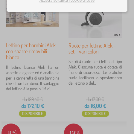
Accetta soltanto i cookie di base
Fare una culla
con spazio di archiviazione
5
griglia regolabile
5
Lettino per bambini Alek
Ruote per lettino Alek -
con sbarre rimovibili -
set - vari colori
partizioni rimovibili
5
bianco
Set di 4 ruote per i lettini di tipo
Alek. Ciascuna ruota è dotata di
Il lettino bianco Alek ha un
con lato rimovibile
1
freno di sicurezza. Le pratiche
aspetto elegante ed è adatto sia
ruote facilitano lo spostamento
per la cameretta di una bambina
del lettino o del...
che di un bambino. Il vantaggio
Materiale per lettino
del lettino è la possibilità di...
massiccio
da 199,40
€
da 17,00
€
5
da
172,10
€
da
16,00
€
laminato
4
DISPONIBILE
DISPONIBILE
solido / laminato
2
-8%
-10%