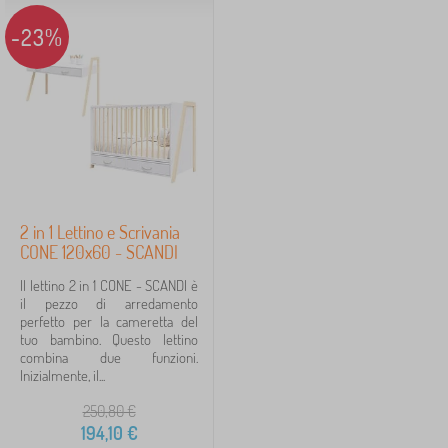
Cerca all'interno del filtro
-23%
Disponibilità
Sottocategorie
Tipo di offerta
Etichette
1
2 in 1 Lettino e Scrivania
CONE 120x60 - SCANDI
Sconto
6
✓
Il lettino 2 in 1 CONE - SCANDI è
Mancia
1
il pezzo di arredamento
perfetto per la cameretta del
tuo bambino. Questo lettino
combina due funzioni.
Inizialmente, il...
Annulla
FILTRAGGIO
250,80
€
194,10
€