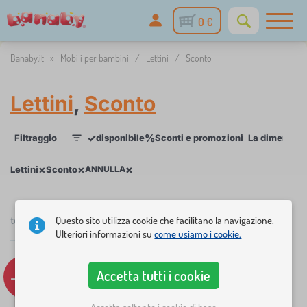
0 €
Banaby.it
»
Mobili per bambini
/
Lettini
/
Sconto
Lettini
,
Sconto
✓
%
Filtraggio
disponibile
Sconti e promozioni
La dimensione
1
×
×
×
Lettini
Sconto
ANNULLA
Questo sito utilizza cookie che facilitano la navigazione.
totale
5
prodotti
Consigliato
×
FILTRAGGIO
Ulteriori informazioni su
come usiamo i cookie.
La dimensione della culla
Accetta tutti i cookie
-14%
-6%
120x60 cm
5