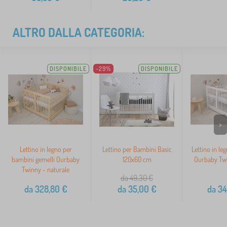
ALTRO DALLA CATEGORIA:
DISPONIBILE
-29%
DISPONIBILE
>
Lettino in legno per
Lettino per Bambini Basic
Lettino in le
bambini gemelli Ourbaby
120x60 cm
Ourbaby Twi
Twinny - naturale
da 49,30
€
da
328,80
€
da
35,00
€
da
34