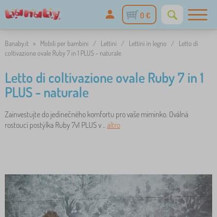
0 €
Banaby.it
»
Mobili per bambini
/
Lettini
/
Lettini in legno
/
Letto di
coltivazione ovale Ruby 7 in 1 PLUS - naturale
Letto di coltivazione ovale Ruby 7 in 1
PLUS - naturale
Zainvestujte do jedinečného komfortu pro vaše miminko. Oválná
rostoucí postýlka Ruby 7v1 PLUS v ..
altro