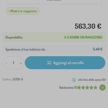
Mostra in magazzino
563,30 €
3-5 GIORNI (IN MAGAZZINO)
5,40 €
Spedizione al tuo indirizzo da:
-
+
Aggiungi al carrello
Codice:
35991-0
alla lista della spesa (
0
)
Valutazione (1)
4