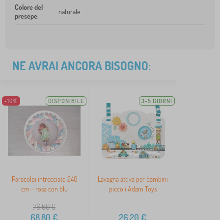
Colore del
naturale
presepe
:
NE AVRAI ANCORA BISOGNO:
-10%
DISPONIBILE
3-5 GIORNI
Paracolpi intrecciato 240
Lavagna attiva per bambini
cm - rosa con blu
piccoli Adam Toys
76,60
€
68,80
€
26,20
€