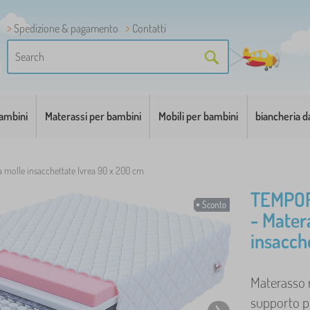
Spedizione & pagamento
Contatti
bambini
Materassi per bambini
Mobili per bambini
biancheria d
a molle insacchettate Ivrea 90 x 200 cm
TEMPO
Sconto
- Mater
insacch
Materasso r
supporto pe