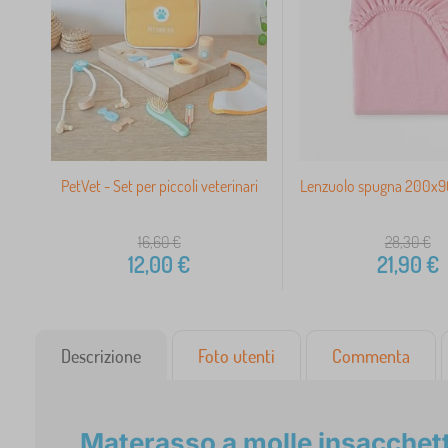
PetVet - Set per piccoli veterinari
Lenzuolo spugna 200x90
16,60
€
28,30
€
12,00
€
21,90
€
Descrizione
Foto utenti
Commenta
Materasso a molle insacchet