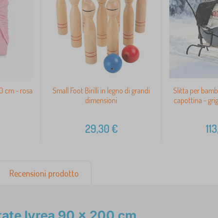
 cm - rosa
Small Foot Birilli in legno di grandi
Slitta per bamb
dimensioni
capottina - gr
29,30
€
113
Recensioni prodotto
tate Ivrea 90 x 200 cm