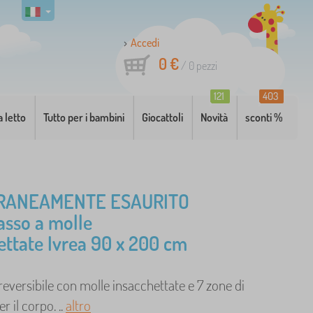
Accedi
0 €
/
0
pezzi
121
403
a letto
Tutto per i bambini
Giocattoli
Novità
sconti %
RANEAMENTE ESAURITO
asso a molle
ettate Ivrea 90 x 200 cm
eversibile con molle insacchettate e 7 zone di
r il corpo. ..
altro