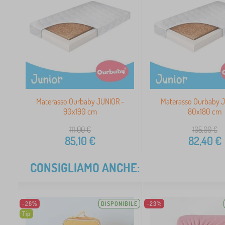
Materasso Ourbaby JUNIOR -
Materasso Ourbaby 
90x190 cm
80x180 cm
111,00
€
105,00
€
85,10
€
82,40
€
CONSIGLIAMO ANCHE:
-28%
DISPONIBILE
-23%
Tip