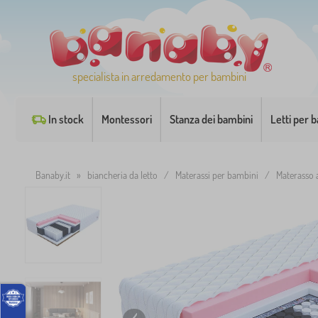
specialista in arredamento per bambini
In stock
Montessori
Stanza dei bambini
Letti per 
Banaby.it
»
biancheria da letto
/
Materassi per bambini
/
Materasso 