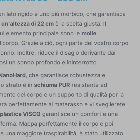
n lato rigido e uno più morbido, che garantisca
n
un'altezza di 22 cm
è la scelta giusta. Il
cui elemento principale sono le
molle
l corpo. Grazie a ciò, ogni parte del vostro corpo
nno. Inoltre, riduce il disagio derivante dai
osì un sonno profondo e ininterrotto.
NanoHard
, che garantisce robustezza e
o strato è in
schiuma PUR
resistente ed
ento del corpo e un supporto di qualità per la
terà perfettamente al materasso e vi sveglierete
plastica VISCO
garantisce un comfort e una
 forma. Mappa perfettamente il corpo e poi
re una maggiore traspirabilità, è stato utilizzato