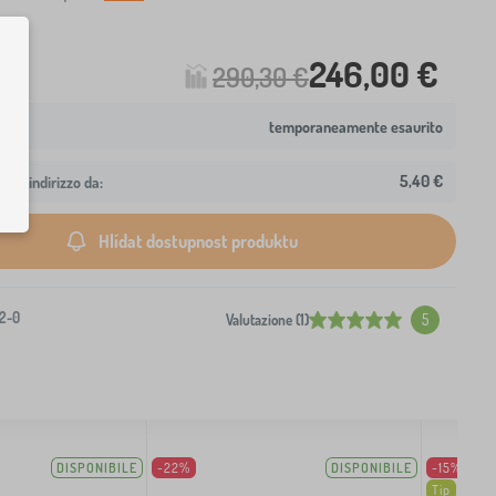
246,00 €
290,30 €
temporaneamente esaurito
5,40 €
 tuo indirizzo da:
Hlídat dostupnost produktu
2-0
Valutazione (1)
5
DISPONIBILE
-22%
DISPONIBILE
-15%
Tip