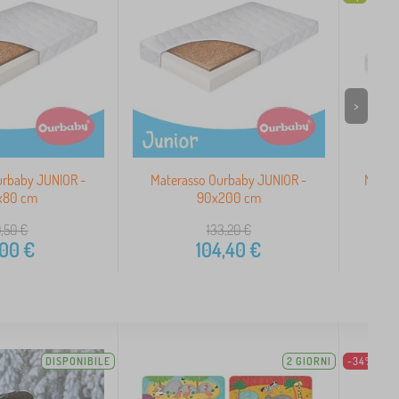
>
urbaby JUNIOR -
Materasso Ourbaby JUNIOR -
Mater
x80 cm
90x200 cm
0,50
€
133,20
€
,00
€
104,40
€
DISPONIBILE
2 GIORNI
-34%