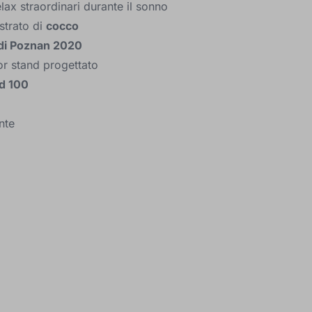
lax straordinari durante il sonno
 strato di
cocco
 di Poznan 2020
ior stand progettato
d 100
nte