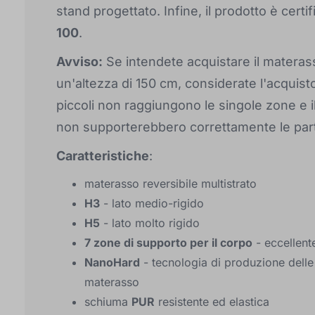
stand progettato. Infine, il prodotto è certi
100
.
Avviso:
Se intendete acquistare il matera
un'altezza di 150 cm, considerate l'acquis
piccoli non raggiungono le singole zone e 
non supporterebbero correttamente le part
Caratteristiche
:
materasso reversibile multistrato
H3
- lato medio-rigido
H5
- lato molto rigido
7 zone di supporto per il corpo
- eccellent
NanoHard
- tecnologia di produzione delle
materasso
schiuma
PUR
resistente ed elastica