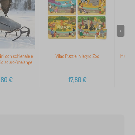
>
ini con schienale e
Vilac Puzzle in legno Zoo
Magneti
igio scuro/melange
,80
€
17,80
€