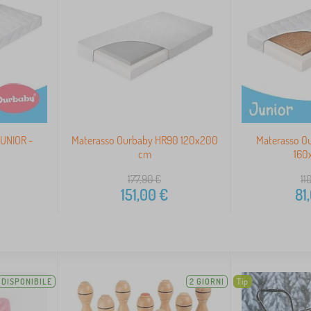
JUNIOR -
Materasso Ourbaby HR90 120x200
Materasso O
cm
160
177,90
€
11
151,00
€
81
DISPONIBILE
2 GIORNI
Tip