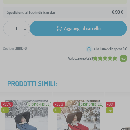
6,90 €
Spedizione al tuo indirizzo da:
-
+
Aggiungi al carrello
Codice:
31810-0
alla lista della spesa (
0
)
Valutazione (22)
4.6
PRODOTTI SIMILI:
-35%
DISPONIBILE
-35%
DISPONIBILE
-8%
Tip
Tip
Tip