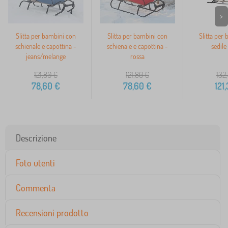
>
Slitta per bambini con
Slitta per bambini con
Slitta per
schienale e capottina -
schienale e capottina -
sedile
jeans/melange
rossa
121,80
€
121,80
€
132
78,60
€
78,60
€
121
Descrizione
Foto utenti
Commenta
Recensioni prodotto