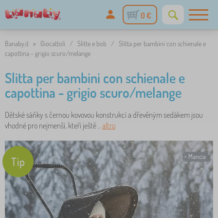
0 €
Banaby.it
»
Giocattoli
/
Slitte e bob
/
Slitta per bambini con schienale e
capottina - grigio scuro/melange
Slitta per bambini con schienale e
capottina - grigio scuro/melange
Dětské sáňky s černou kovovou konstrukcí a dřevěným sedákem jsou
vhodné pro nejmenší, kteří ještě ..
altro
Mancia
Tip