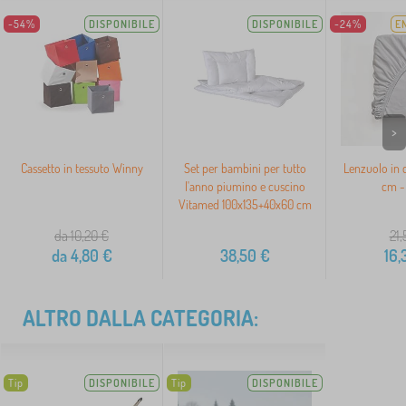
-54%
DISPONIBILE
DISPONIBILE
-24%
E
>
Cassetto in tessuto Winny
Set per bambini per tutto
Lenzuolo in 
l'anno piumino e cuscino
cm - 
Vitamed 100x135+40x60 cm
da 10,20
€
21,
da
4,80
€
38,50
€
16,
ALTRO DALLA CATEGORIA:
Tip
DISPONIBILE
Tip
DISPONIBILE