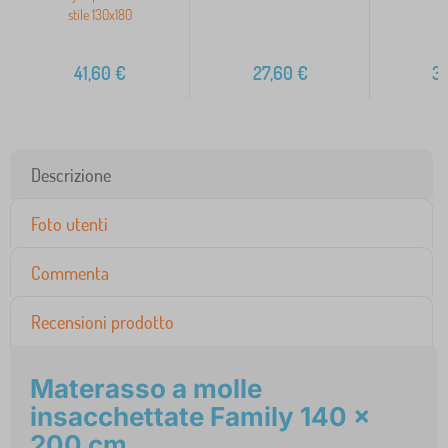
stile 130x180
41,60
€
27,60
€
3
Descrizione
Foto utenti
Commenta
Recensioni prodotto
Materasso a molle
insacchettate Family 140 x
200 cm