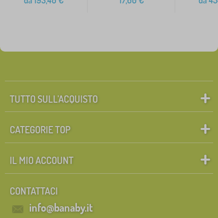
da
193,40
€
17,60
€
da
45
TUTTO SULL’ACQUISTO
CATEGORIE TOP
IL MIO ACCOUNT
CONTATTACI
info@banaby.it