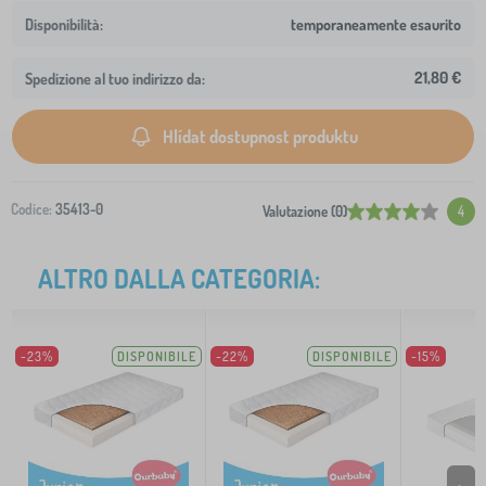
temporaneamente esaurito
21,80 €
Spedizione al tuo indirizzo da:
Hlídat dostupnost produktu
Codice:
35413-0
Valutazione (0)
4
ALTRO DALLA CATEGORIA:
-23%
DISPONIBILE
-22%
DISPONIBILE
-15%