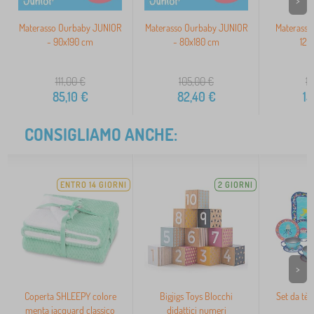
>
Materasso Ourbaby JUNIOR
Materasso Ourbaby JUNIOR
Materasso
- 90x190 cm
- 80x180 cm
120
111,00
€
105,00
€
17
85,10
€
82,40
€
15
CONSIGLIAMO ANCHE:
ENTRO 14 GIORNI
2 GIORNI
>
Coperta SHLEEPY colore
Bigjigs Toys Blocchi
Set da tè 
menta jacquard classico
didattici numeri