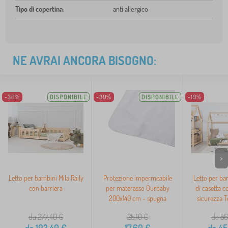
Tipo di copertina
:
anti allergico
NE AVRAI ANCORA BISOGNO:
-30%
DISPONIBILE
-30%
DISPONIBILE
-19%
>
Letto per bambini Mila Raily
Protezione impermeabile
Letto per ba
con barriera
per materasso Ourbaby
di casetta c
200x140 cm - spugna
sicurezza T
da 277,40
€
25,10
€
da 56