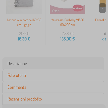
>
Lenzuolo in cotone 160x80
Materasso Ourbaby VISCO
Pannello 
cm - grigio
90x200 cm
s
21,50
€
145,80
€
da
16,30
€
135,00
€
da
Descrizione
Foto utenti
Commenta
Recensioni prodotto