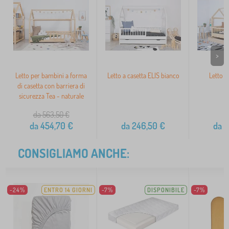
>
Letto per bambini a forma
Letto a casetta ELIS bianco
Letto a
di casetta con barriera di
n
sicurezza Tea - naturale
da 563,50
€
da
454,70
€
da
246,50
€
da
2
CONSIGLIAMO ANCHE:
-24%
ENTRO 14 GIORNI
-7%
DISPONIBILE
-7%