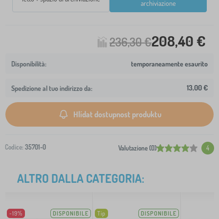
archiviazione
208,40 €
236,30 €
temporaneamente esaurito
13,00 €
Spedizione al tuo indirizzo da:
Hlídat dostupnost produktu
Codice:
35701-0
Valutazione (0)
4
ALTRO DALLA CATEGORIA:
-19%
DISPONIBILE
Tip
DISPONIBILE