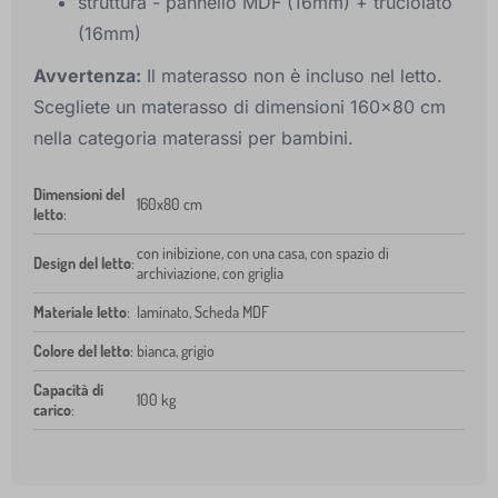
struttura - pannello MDF (16mm) + truciolato
(16mm)
Avvertenza:
Il materasso non è incluso nel letto.
Scegliete un materasso di dimensioni 160x80 cm
nella categoria materassi per bambini.
Dimensioni del
160x80 cm
letto
:
con inibizione, con una casa, con spazio di
Design del letto
:
archiviazione, con griglia
Materiale letto
:
laminato, Scheda MDF
Colore del letto
:
bianca, grigio
Capacità di
100 kg
carico
: