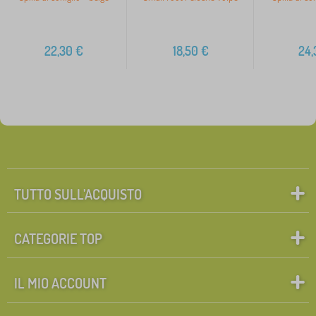
22,30
€
18,50
€
24,
TUTTO SULL’ACQUISTO
CATEGORIE TOP
IL MIO ACCOUNT