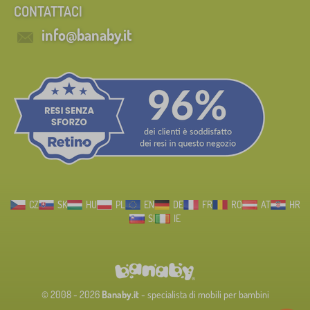
CONTATTACI
info@banaby.it
CZ
SK
HU
PL
EN
DE
FR
RO
AT
HR
SI
IE
© 2008 - 2026
Banaby.it
- specialista di mobili per bambini