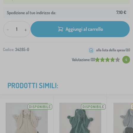
7,10 €
Spedizione al tuo indirizzo da:
-
+
Aggiungi al carrello
Codice:
34285-0
alla lista della spesa (
0
)
Valutazione (0)
4
PRODOTTI SIMILI:
DISPONIBILE
DISPONIBILE