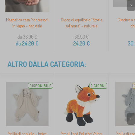
>
Magnetica casa Montessori
Gioco di equilibrio "Storia
Cuscino a s
in legno - naturale
sul mare" - naturale
ch
da 36,90
€
36,90
€
da
24,20
€
24,20
€
30,
ALTRO DALLA CATEGORIA:
DISPONIBILE
2 GIORNI
>
Spilla di coniglio - beige
Small Foot Peluche Volpe
Spilla di con