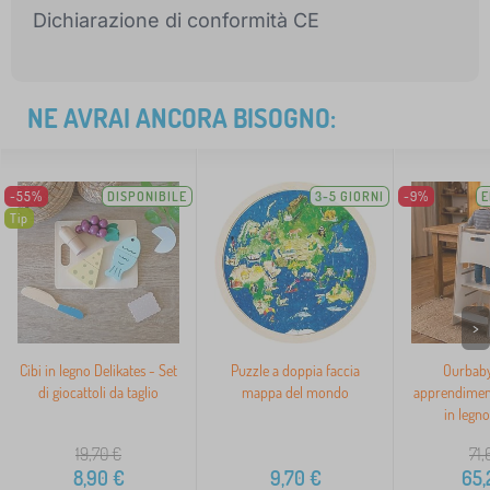
Dichiarazione di conformità CE
NE AVRAI ANCORA BISOGNO:
-55%
DISPONIBILE
3-5 GIORNI
-9%
E
Tip
>
Cibi in legno Delikates - Set
Puzzle a doppia faccia
Ourbaby
di giocattoli da taglio
mappa del mondo
apprendimen
in legno
19,70
€
71,
8,90
€
9,70
€
65,