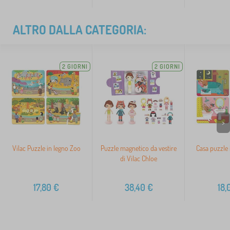
ALTRO DALLA CATEGORIA:
2 GIORNI
2 GIORNI
>
Vilac Puzzle in legno Zoo
Puzzle magnetico da vestire
Casa puzzle 
di Vilac Chloe
17,80
€
38,40
€
18,