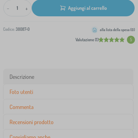
-
+
Aggiungi al carrello
Codice:
38087-0
alla lista della spesa (
0
)
Valutazione (1)
5
Descrizione
Foto utenti
Commenta
Recensioni prodotto
Consigliamo anche