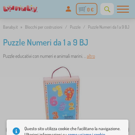
0 €
Banaby.it
»
Blocchi per costruzioni
/
Puzzle
/
Puzzle Numeri da 1 a 9 BJ
Puzzle Numeri da 1 a 9 BJ
Puzzle educativi con numeri e animali marini. ..
altro
Questo sito utilizza cookie che facilitano la navigazione.
Ulteriori informazioni su
come usiamo i cookie.