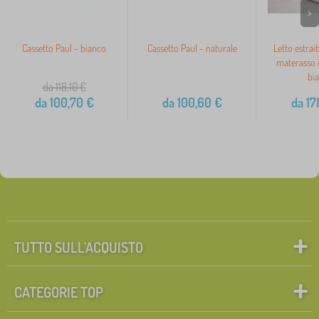
>
Cassetto Paul - bianco
Cassetto Paul - naturale
Letto estrai
materasso 
bi
da 118,10
€
da
100,70
€
da
100,60
€
da
17
TUTTO SULL’ACQUISTO
CATEGORIE TOP