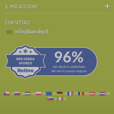
IL MIO ACCOUNT
CONTATTACI
info@banaby.it
CZ
SK
HU
PL
EN
DE
FR
RO
AT
HR
SI
IE