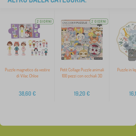
2 GIORNI
2 GIORNI
>
Puzzle magnetico da vestire
Petit Collage Puzzle animali
Puzzle in l
di Vilac Chloe
100 pezzi con occhiali 3D
38,60
€
19,20
€
16,