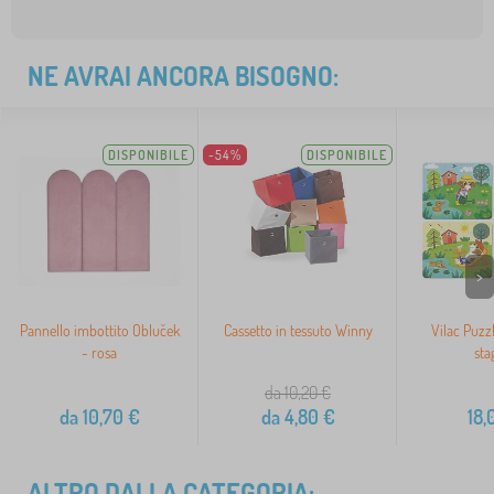
NE AVRAI ANCORA BISOGNO:
DISPONIBILE
-54%
DISPONIBILE
>
Pannello imbottito Obluček
Cassetto in tessuto Winny
Vilac Puzzl
- rosa
sta
da 10,20
€
da
10,70
€
da
4,80
€
18,
ALTRO DALLA CATEGORIA: