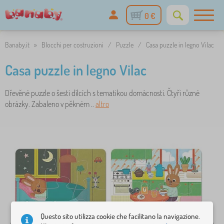
0 €
Banaby.it
»
Blocchi per costruzioni
/
Puzzle
/
Casa puzzle in legno Vilac
Casa puzzle in legno Vilac
Dřevěné puzzle o šesti dílcích s tematikou domácnosti. Čtyři různé
obrázky. Zabaleno v pěkném ..
altro
Questo sito utilizza cookie che facilitano la navigazione.