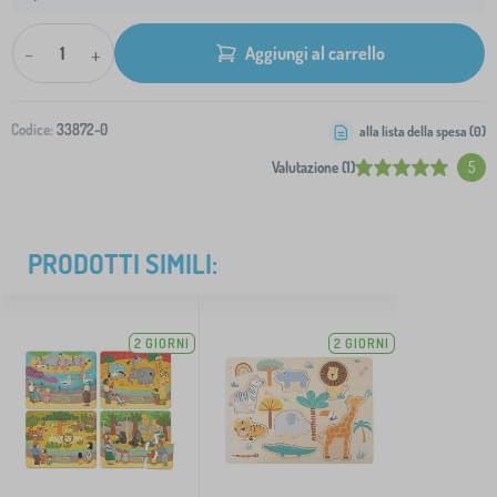
-
+
Aggiungi al carrello
Codice:
33872-0
alla lista della spesa (
0
)
Valutazione (1)
5
PRODOTTI SIMILI:
2 GIORNI
2 GIORNI