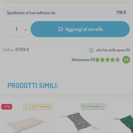
7,10 €
Spedizione al tuo indirizzo da:
-
+
Aggiungi al carrello
Codice:
35759-0
alla lista della spesa (
0
)
Valutazione (11)
4.4
PRODOTTI SIMILI:
-17%
2-4 SETTIMANE
DISPONIBILE