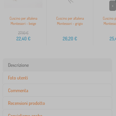
>
Cuscino per altalena
Cuscino per altalena
Cuscino p
Montessori - beige
Montessori - grigio
Montesso
27,10
€
22,40
€
26,20
€
25,
Descrizione
Foto utenti
Commenta
Recensioni prodotto
Consigliamo anche