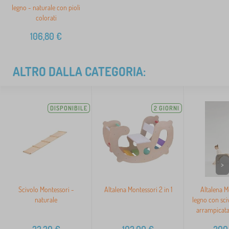
legno - naturale con pioli
colorati
106,80
€
ALTRO DALLA CATEGORIA:
DISPONIBILE
2 GIORNI
>
Scivolo Montessori -
Altalena Montessori 2 in 1
Altalena M
naturale
legno con sci
arrampicata