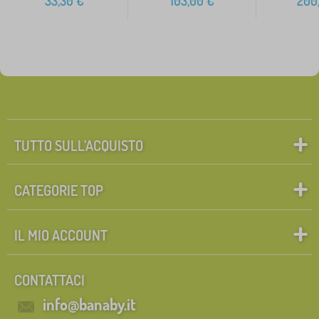
33,30
€
103,00
€
200
TUTTO SULL’ACQUISTO
CATEGORIE TOP
IL MIO ACCOUNT
CONTATTACI
info@banaby.it