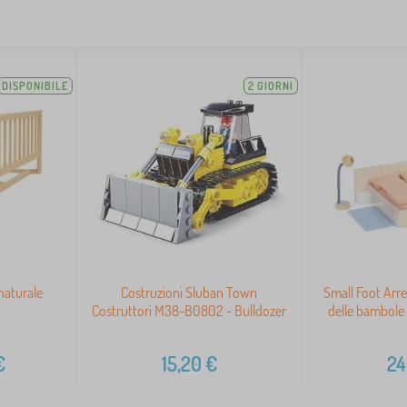
DISPONIBILE
2 GIORNI
 naturale
Costruzioni Sluban Town
Small Foot Arr
Costruttori M38-B0802 - Bulldozer
delle bambole 
€
15,20
€
24