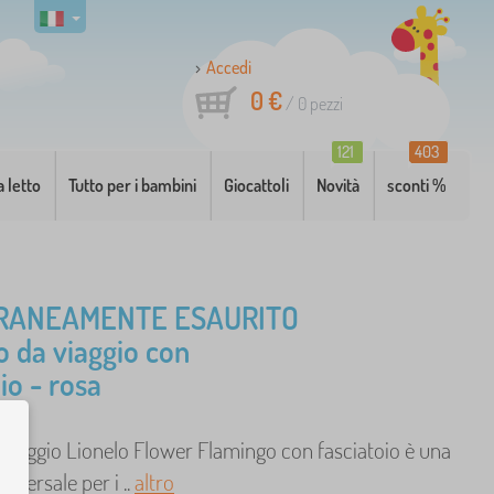
Accedi
0 €
/
0
pezzi
121
403
a letto
Tutto per i bambini
Giocattoli
Novità
sconti %
RANEAMENTE ESAURITO
o da viaggio con
io - rosa
da viaggio Lionelo Flower Flamingo con fasciatoio è una
niversale per i ..
altro