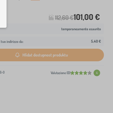
101,00 €
112,60 €
temporaneamente esaurito
5,40 €
 tuo indirizzo da:
Hlídat dostupnost produktu
6-0
Valutazione (0)
4