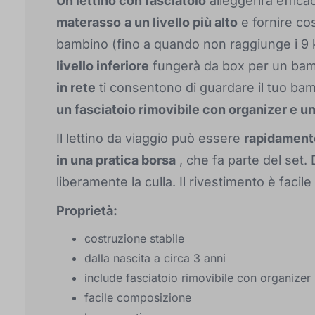
Un lettino con fasciatoio
alleggerirà effic
materasso
a un livello più alto
e fornire co
bambino (fino a quando non raggiunge i 9 k
livello inferiore
fungerà da box per un ba
in rete
ti consentono di guardare il tuo ba
un fasciatoio rimovibile con organizer e u
Il lettino da viaggio può essere
rapidamente
in una pratica borsa
, che fa parte del set.
liberamente la culla. Il rivestimento è facile
Proprietà:
costruzione stabile
dalla nascita a circa 3 anni
include fasciatoio rimovibile con organizer
facile composizione