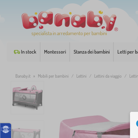
specialista in arredamento per bambini
In stock
Montessori
Stanza dei bambini
Letti per 
Banaby.it
»
Mobili per bambini
/
Lettini
/
Lettini da viaggio
/
Letti