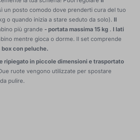
acemente la tua schiena! Puoi regolare
il
sì un posto comodo dove prenderti cura del tuo
g o quando inizia a stare seduto da solo).
Il
mbino più grande
- portata massima 15 kg
.
I lati
mbino mentre gioca o dorme. Il set comprende
n box con peluche.
 ripiegato in piccole dimensioni e trasportato
 Due ruote vengono utilizzate per spostare
 da pulire.