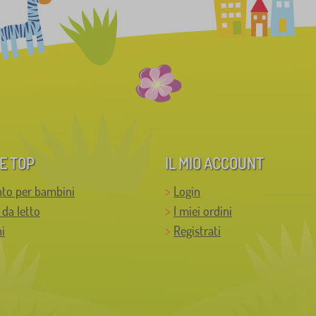
E TOP
IL MIO ACCOUNT
to per bambini
Login
 da letto
I miei ordini
i
Registrati