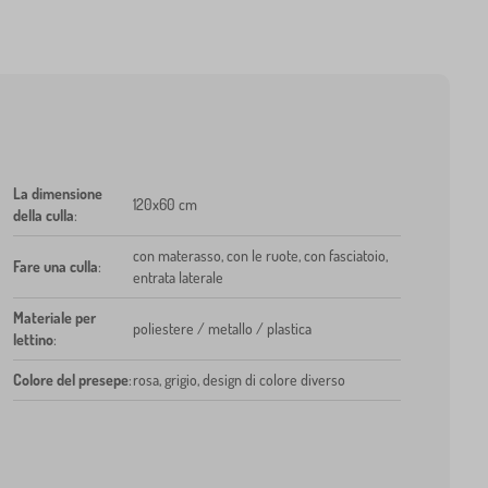
La dimensione
120x60 cm
della culla
:
con materasso, con le ruote, con fasciatoio,
Fare una culla
:
entrata laterale
Materiale per
poliestere / metallo / plastica
lettino
:
Colore del presepe
:
rosa, grigio, design di colore diverso