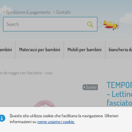
Spedizione & pagamento
Contatti
bambini
Materassi per bambini
Mobili per bambini
biancheria d
no da viaggio con fasciatoio - rosa
TEMPO
Sconto
- Lettin
fasciato
Questo sito utilizza cookie che facilitano la navigazione. Ulteriori
Il lettino 
informazioni su
come usiamo i cookie.
soluzione u