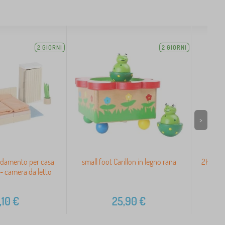
2 GIORNI
2 GIORNI
>
edamento per casa
small foot Carillon in legno rana
2Kids T
- camera da letto
,10
€
25,90
€